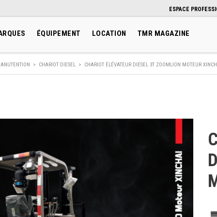
ESPACE PROFESS
ARQUES
ÉQUIPEMENT
LOCATION
TMR MAGAZINE
ANUTENTION
>
CHARIOT DIESEL
>
CHARIOT ÉLÉVATEUR DIESEL 3T ZOOMLION MOTEUR XINCH
C
D
M