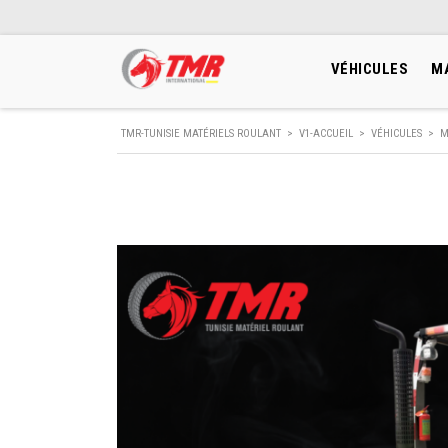
VÉHICULES
M
TMR-TUNISIE MATÉRIELS ROULANT
>
V1-ACCUEIL
>
VÉHICULES
>
M