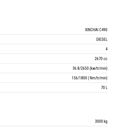
XINCHAI C490
DIESEL
4
2670 cc
36.8/2650 (kw/tr/min)
156/1800 ( Nm/tr/min)
70 L
3000 kg