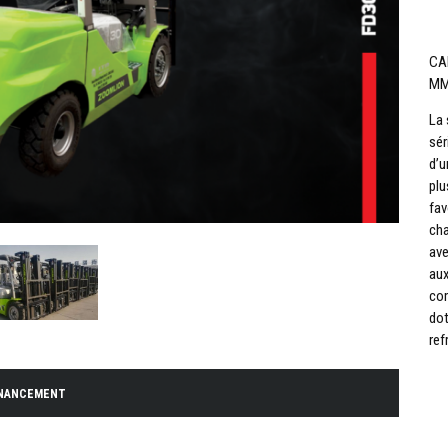
CA
M
La 
sér
d’u
plu
fav
cha
ave
aux
com
dot
ref
INANCEMENT