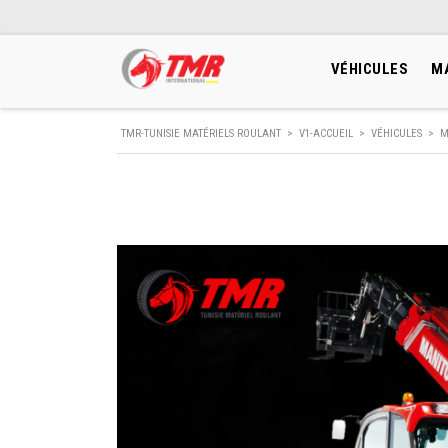
VÉHICULES
M
TMR-TUNISIE MATÉRIELS ROULANT
>
V1-ACCUEIL
>
VÉHICULES
>
M