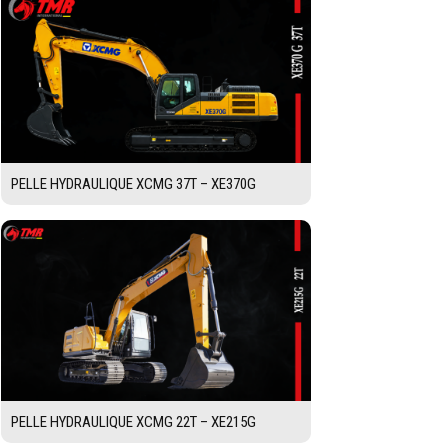
PELLE HYDRAULIQUE XCMG 37T – XE370G
PELLE HYDRAULIQUE XCMG 22T – XE215G