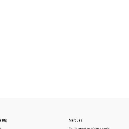
5s
4s
2/2
2/2
Alliance 400x80-24-16278
6.16 m
2.45 m
2.42 m
e Btp
Marques
t
Équibement professionnels