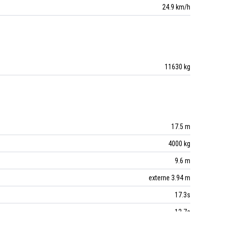
24.9 km/h
11630 kg
17.5 m
4000 kg
9.6 m
externe 3.94 m
17.3s
12.7s