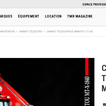
ESPACE PROFESS
ARQUES
ÉQUIPEMENT
LOCATION
TMR MAGAZINE
ANUTENTION
>
CHARIOT TÉLÉSCOPIC
>
CHARIOT TÉLESCOPIQUE MANITOU 17.5 M
C
T
M