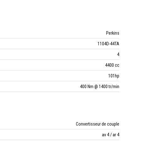
Perkins
1104D-44TA
4
4400 cc
101hp
400 Nm @ 1400 tr/min
Convertisseur de couple
av 4 / ar 4