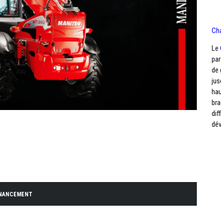
Ch
Le
par
de 
jus
hau
bra
dif
dév
INANCEMENT