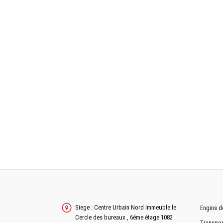
CAVAGE
DÉVERSEMENT
ROUES DIRECTRICES
ROUES MOTRICES
PNEUMATIQUE
TYPE
DIMENSIONS
LONGUEUR TOTAL SANS FOURCHE
HAUTEUR HORS TOUT
LARGEUR HORS TOUT
Siege : Centre Urbain Nord Immeuble le
Engins d
Cercle des bureaux , 6éme étage 1082
Transpor