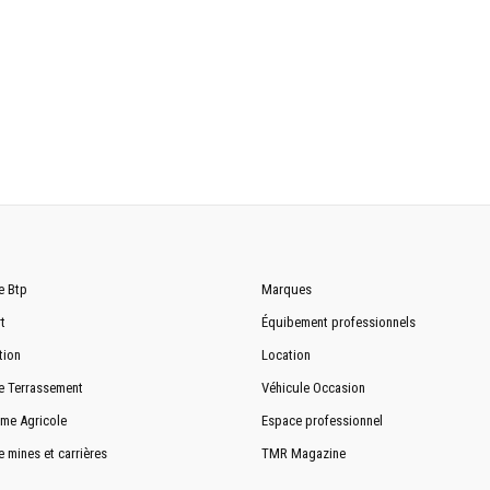
e Btp
Marques
t
Équibement professionnels
tion
Location
e Terrassement
Véhicule Occasion
me Agricole
Espace professionnel
e mines et carrières
TMR Magazine