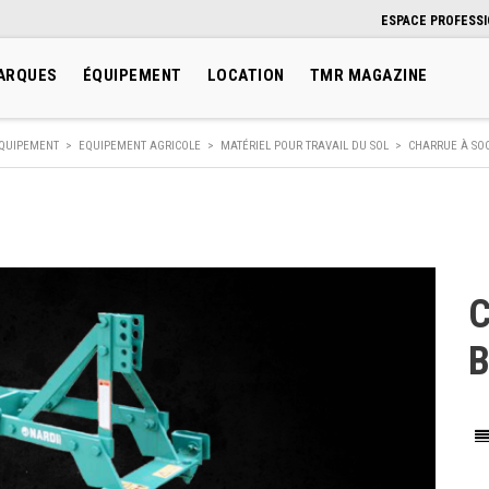
ESPACE PROFESS
ARQUES
ÉQUIPEMENT
LOCATION
TMR MAGAZINE
QUIPEMENT
>
EQUIPEMENT AGRICOLE
>
MATÉRIEL POUR TRAVAIL DU SOL
>
CHARRUE À SOC
C