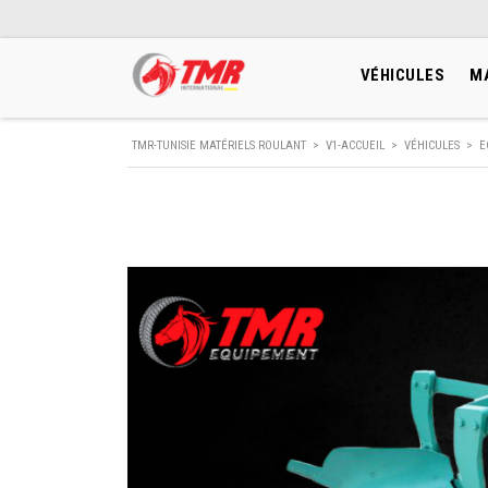
VÉHICULES
M
TMR-TUNISIE MATÉRIELS ROULANT
>
V1-ACCUEIL
>
VÉHICULES
>
E