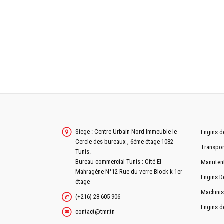
Siege : Centre Urbain Nord Immeuble le
Engins d
Cercle des bureaux , 6éme étage 1082
Transpor
Tunis.
Bureau commercial Tunis : Cité El
Manuten
Mahragéne N°12 Rue du verre Block k 1er
Engins D
étage
Machinis
(+216) 28 605 906
Engins d
contact@tmr.tn