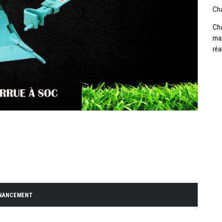
Cha
Cha
mat
réa
INANCEMENT