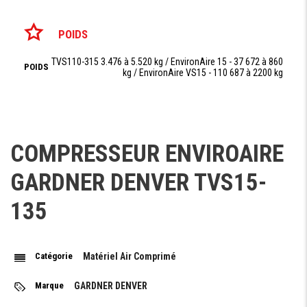
POIDS
TVS110-315 3.476 à 5.520 kg / EnvironAire 15 - 37 672 à 860
POIDS
kg / EnvironAire VS15 - 110 687 à 2200 kg
COMPRESSEUR ENVIROAIRE
Demande De Devis
GARDNER DENVER TVS15-
135
Demande Financement
Catégorie
Matériel Air Comprimé
Marque
GARDNER DENVER