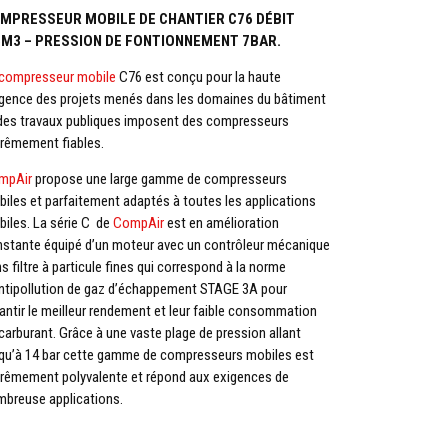
MPRESSEUR MOBILE DE CHANTIER C76 DÉBIT
6M3 – PRESSION DE FONTIONNEMENT 7BAR.
compresseur mobile
C76 est conçu pour la haute
gence des projets menés dans les domaines du bâtiment
des travaux publiques imposent des compresseurs
rêmement fiables.
mpAir
propose une large gamme de compresseurs
iles et parfaitement adaptés à toutes les applications
iles. La série C de
CompAir
est en amélioration
stante équipé d’un moteur avec un contrôleur mécanique
s filtre à particule fines qui correspond à la norme
ntipollution de gaz d’échappement STAGE 3A pour
antir le meilleur rendement et leur faible consommation
carburant. Grâce à une vaste plage de pression allant
qu’à 14 bar cette gamme de compresseurs mobiles est
rêmement polyvalente et répond aux exigences de
breuse applications.