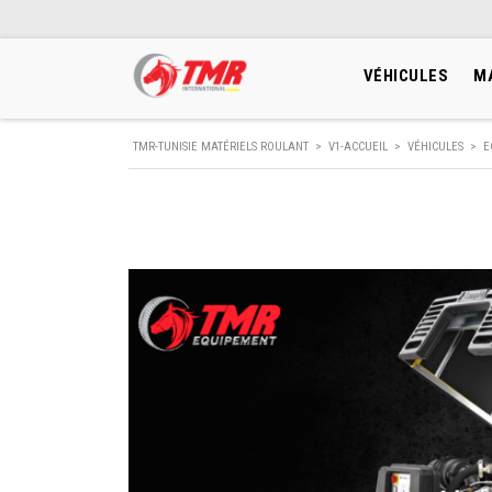
VÉHICULES
M
TMR-TUNISIE MATÉRIELS ROULANT
>
V1-ACCUEIL
>
VÉHICULES
>
E