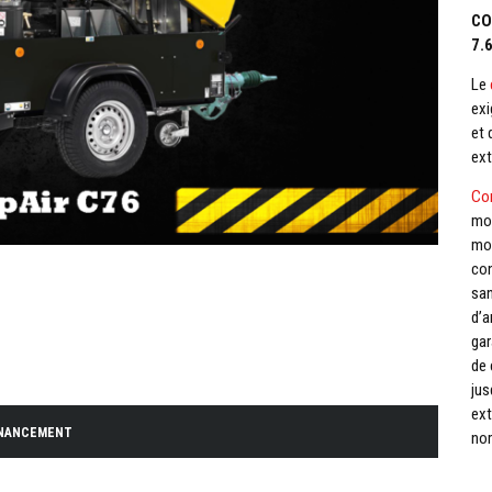
CO
7.
Le
exi
et 
ext
Co
mob
mob
con
san
d’a
gar
de 
jus
ext
INANCEMENT
nom