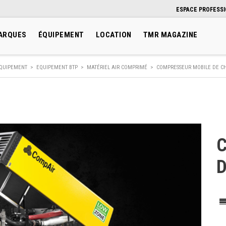
ESPACE PROFESS
ARQUES
ÉQUIPEMENT
LOCATION
TMR MAGAZINE
QUIPEMENT
>
EQUIPEMENT BTP
>
MATÉRIEL AIR COMPRIMÉ
>
COMPRESSEUR MOBILE DE CH
D