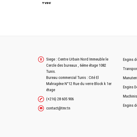
TYPE
ÉTAGE SUPÉRIEUR (DIM.)
ÉTAGE INFÉRIEUR (DIM.)
DIMENSIONS/POIDS
Siege : Centre Urbain Nord Immeuble le
Engins d
POIDS E ORDRE DE MARCHE
Cercle des bureaux , 6éme étage 1082
Transpor
LONGUEUR EN POSITION DE TRANSPORT
Tunis.
Bureau commercial Tunis : Cité El
Manuten
LARGEUR EN POSITION DE TRANSPORT
Mahragéne N°12 Rue du verre Block k 1er
Engins D
étage
HAUTEUR EN POSITION DE TRANSPORT
Machinis
(+216) 28 605 906
Engins d
contact@tmr.tn