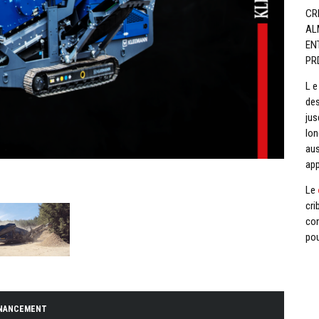
CR
AL
EN
PR
L 
des
jus
lon
aus
app
Le
cri
con
pou
INANCEMENT