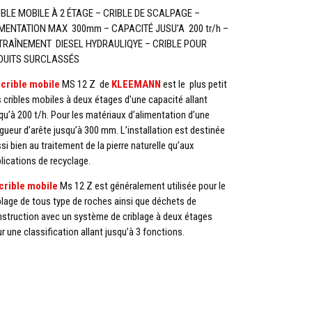
IBLE MOBILE À 2 ÉTAGE – CRIBLE DE SCALPAGE –
MENTATION MAX 300mm – CAPACITÉ JUSU’A 200 tr/h –
TRAÎNEMENT DIESEL HYDRAULIQYE – CRIBLE POUR
DUITS SURCLASSÉS
e
crible mobile
MS 12 Z de
KLEEMANN
est le plus petit
 cribles mobiles à deux étages d’une capacité allant
qu’à 200 t/h. Pour les matériaux d’alimentation d’une
gueur d’arête jusqu’à 300 mm. L’installation est destinée
si bien au traitement de la pierre naturelle qu’aux
lications de recyclage.
crible mobile
Ms 12 Z est généralement utilisée pour le
blage de tous type de roches ainsi que déchets de
struction avec un système de criblage à deux étages
r une classification allant jusqu’à 3 fonctions.