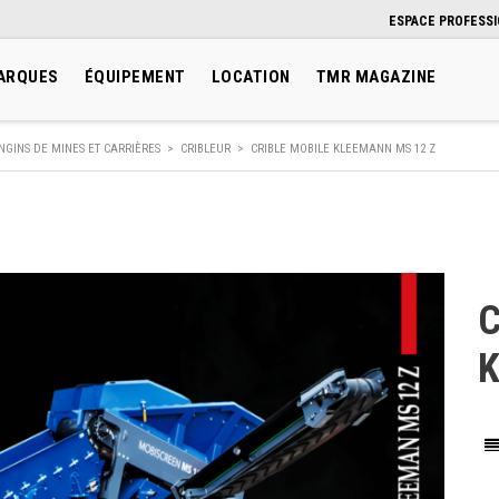
ESPACE PROFESS
ARQUES
ÉQUIPEMENT
LOCATION
TMR MAGAZINE
NGINS DE MINES ET CARRIÈRES
>
CRIBLEUR
>
CRIBLE MOBILE KLEEMANN MS 12 Z
C
K