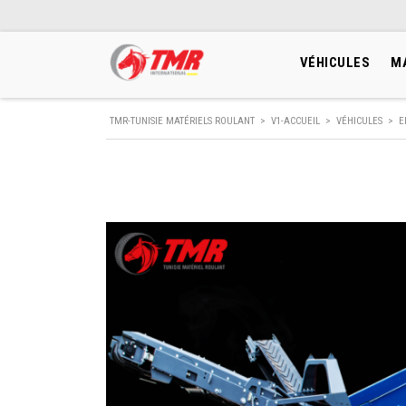
VÉHICULES
M
TMR-TUNISIE MATÉRIELS ROULANT
>
V1-ACCUEIL
>
VÉHICULES
>
E