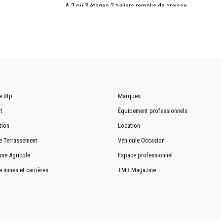
A 2 ou 3 étages 2 paliers remplis de graisse
1220 x 2750 (l, L) mm
1220 x 2590 (l, L) mm
e Btp
Marques
15 500 kg
t
Équibement professionnels
9700 mm
tion
Location
2500 mm
e Terrassement
Véhicule Occasion
3200 mm
me Agricole
Espace professionnel
e mines et carrières
TMR Magazine