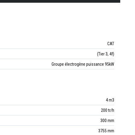
CAT
(Tier 3, 4f)
Groupe électrogène puissance 95kW
4 m3
200 tr/h
300 mm
3755 mm