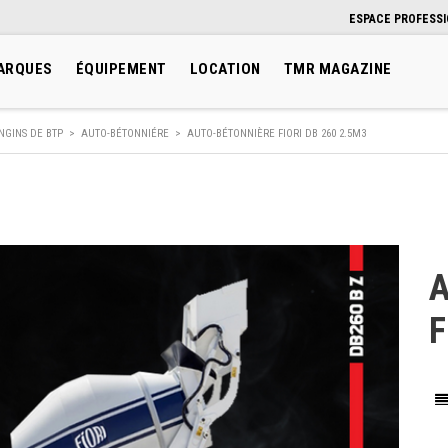
ESPACE PROFESS
ARQUES
ÉQUIPEMENT
LOCATION
TMR MAGAZINE
NGINS DE BTP
>
AUTO-BÉTONNIÉRE
>
AUTO-BÉTONNIÈRE FIORI DB 260 2.5M3
A
F