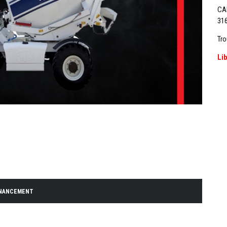
CA
316
Tro
Li
INANCEMENT