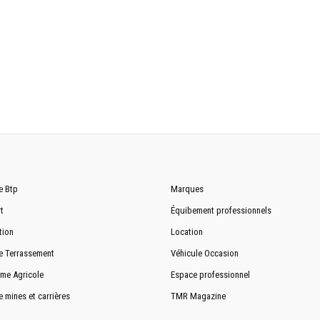
1845 mm
23 tr/min
2300 mm
5910 mm
2210 mm
2780 mm
e Btp
Marques
t
Équibement professionnels
4085 mm
tion
Location
e Terrassement
Véhicule Occasion
me Agricole
Espace professionnel
e mines et carrières
TMR Magazine
40%