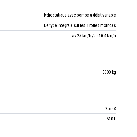
Hydrostatique avec pompe à débit variable
De type intégrale sur les 4 roues motrices
av 25 km/h / ar 10.4 km/h
5300 kg
2.5m3
510 L
260 l/min