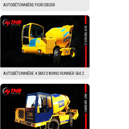
AUTOBÉTONNIÈRE FIORI DB200
AUTOBÉTONNIÈRE 4.5M3 D’AVINO RUNNER 560.2