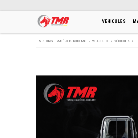
VÉHICULES
M
TMR-TUNISIE MATÉRIELS ROULANT
>
V1-ACCUEIL
>
VÉHICULES
>
E