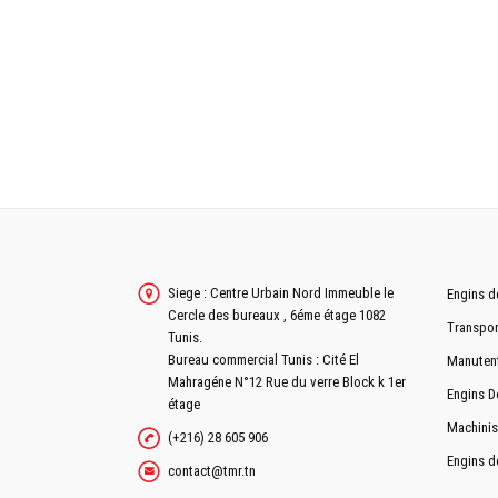
HAUTEUR MAXIMALE DE DÉCHARGEMENT
VITESSE DE ROTATION DE LA CUVE
DIMENSIONS
EMPATTEMENT
LONGUEUR HORS TOUT
LARGEUR HORS TOUT
HAUTEUR HORS TOUT
Siege : Centre Urbain Nord Immeuble le
Engins d
Cercle des bureaux , 6éme étage 1082
Transpor
RAYON DE BRAQUAGE
Tunis.
Bureau commercial Tunis : Cité El
Manuten
Mahragéne N°12 Rue du verre Block k 1er
Engins D
étage
PENTE FRANCHISABLE
Machinis
(+216) 28 605 906
Engins d
VIDE (%)
contact@tmr.tn