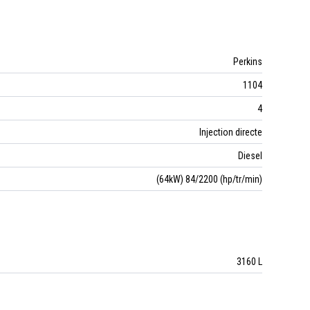
Perkins
1104
4
Injection directe
Diesel
(64kW) 84/2200 (hp/tr/min)
3160 L