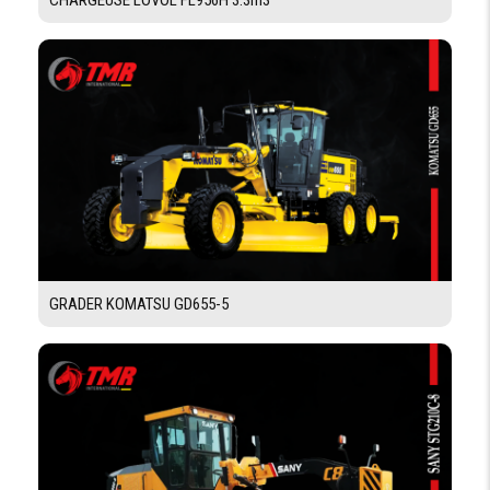
CHARGEUSE LOVOL FL956H 3.3m3
POIDS DE
21 000 kg
SERVICE
LONGUEUR DE
LA MACHINE /
6800 mm
LONGUEUR DE
TRANSPORT
LARGEUR DE
LA MACHINE /
2550 mm
LARGEUR DE
TRANSPORT
HAUTEUR DE
LA MACHINE /
3055 mm
HAUTEUR DE
TRANSPORT
GRADER KOMATSU GD655-5
LARGEUR DE
LA TRÉMIE
(VOLETS
3320 mm /22250 mm
OUVERTS /
VOLETS
FERMÉS )
HAUTEUR DU
CHARGEMENT
500 mm
DES