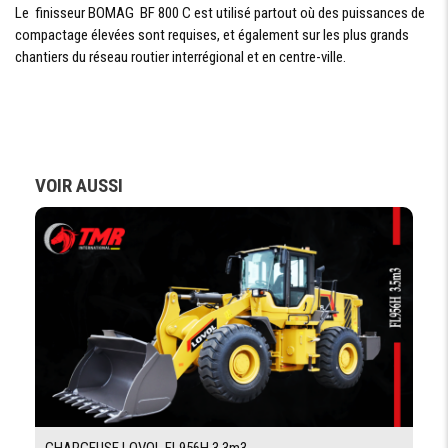
PERFORMANCES
Le finisseur BOMAG BF 800 C est utilisé partout où des puissances de
compactage élevées sont requises, et également sur les plus grands
ÉPAISSEUR DE
chantiers du réseau routier interrégional et en centre-ville.
300 mm
POSE MAXI
(TABLE )
LARGEUR DE
TRAVAIL MINI
1800 mm /9000 mm
/ MAXI
(TABLE)
VOIR AUSSI
FRÉQUENCE
0-29 Hz
DE DAMEURS
FRÉQUENCE
20-58 Hz
DE VIBRATION
VITESSE DE
0-25 m/min
TRAVAIL
VITESSE DE
0-4.5 km/h
TRANSLATION
POIDS ET DIMENSIONS