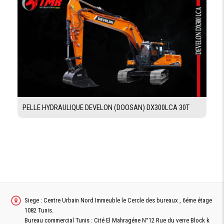
TOIT
Oui au moyen d‘un circuit hydraulique
RABATTABLE
SYSTÈME DE
Hydraulique
VERROUILLAGE
COMMANDE
LATÉRALE VIS
Oui
ET
CONVOYEURS
KIT
Oui
NETTOYAGE
PELLE HYDRAULIQUE DEVELON (DOOSAN) DX300LCA 30T
Demande De Devis
Siege : Centre Urbain Nord Immeuble le Cercle des bureaux , 6éme étage
Demande Financement
1082 Tunis.
Bureau commercial Tunis : Cité El Mahragéne N°12 Rue du verre Block k