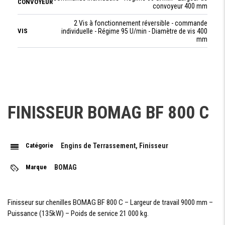
CONVOYEUR
convoyeur 400 mm
2 Vis à fonctionnement réversible - commande
VIS
individuelle - Régime 95 U/min - Diamètre de vis 400
mm
TABLE DE POSE
MODÈLE
S 500
FINISSEUR BOMAG BF 800 C
TYPE
Table extensible chauffante , vibrante
LARGEUR
2550 mm/ 5000 mm
DE POSE
Catégorie
Engins de Terrassement, Finisseur
MIN / MAX
CHAUFFAGE
ELECTRIQUE
Marque
BOMAG
POIDS DE
3900 kg
BASE
Finisseur sur chenilles BOMAG BF 800 C – Largeur de travail 9000 mm –
Puissance (135kW) – Poids de service 21 000 kg.