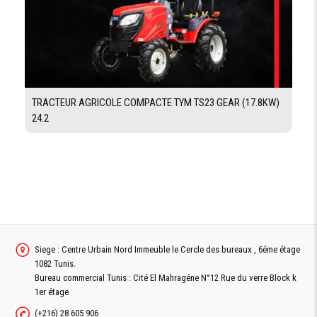
POIDS
POIS
AVEC
LA
9295 kg
BARRE
DE
COUPE
TRACTEUR AGRICOLE COMPACTE TYM TS23 GEAR (17.8KW)
24.2
DIMENSIONS
LONGUEUR
12050 mm
HORS
TOUT
LARGEUR
3130 mm
HORS
TOUT
Siege : Centre Urbain Nord Immeuble le Cercle des bureaux , 6éme étage
HAUTEUR
1082 Tunis.
3880 mm
HORS
Bureau commercial Tunis : Cité El Mahragéne N°12 Rue du verre Block k
TOUT
1er étage
(+216) 28 605 906