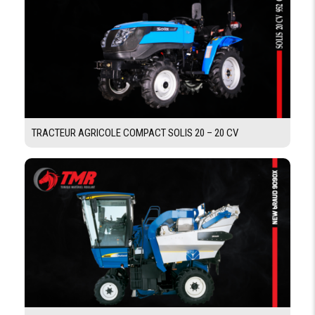
SECOUEURS
NOMBRE DE
5
SECOUEURS
NOMBRE DE
REDANS
5
DES
SECOUEURS
SURFACE
4.4 m2
DES
TRACTEUR AGRICOLE COMPACT SOLIS 20 – 20 CV
SECOUEURS
NETTOYAGE
TABLE DE
Oui
PRÉPARATION
AMOVIBLE
SURFACE
3.76 m2
TOTALE DE
NETTOYAGE