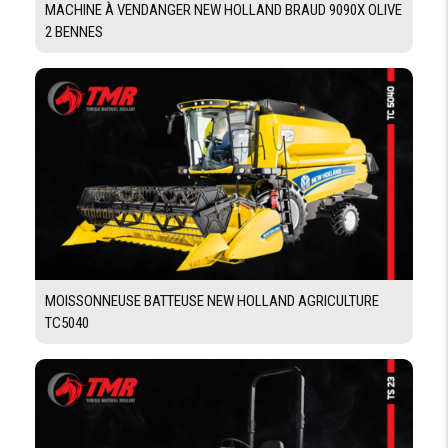
MACHINE À VENDANGER NEW HOLLAND BRAUD 9090X OLIVE
2 BENNES
TREMIS
VOLUME
2600 L
DE MA
TRÉMIE
CABINE
TABLEAU
Oui
DE BORD
DIGITALE
MOISSONNEUSE BATTEUSE NEW HOLLAND AGRICULTURE
TC5040
CAPACITÉ RÉSERVOIRS
CARBURANT
365 L