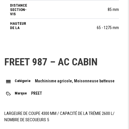
DISTANCE
85 mm
SECTION-
VIS
HAUTEUR
65 - 1275 mm
DE LA
COUPE
FRÉQUENCE
20 - 55 (rpm)
DE COUPE
NOMBRE DE
57
FREET 987 – AC CABIN
RELEVEURS
Catégorie
Machinisme agricole, Moisonneuse batteuse
BATTEUR
Marque
PREET
DIAMETRE
605 mm
DU
BATTEUR
LARGEUR
LARGEURE DE COUPE 4300 MM / CAPACITÉ DE LA TRÉMIE 2600 L/
1250 mm
DE
NOMBRE DE SECOUEURS 5
BATTEUR