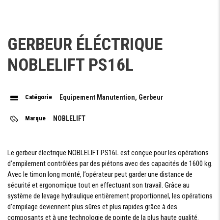
DIMENSION
230 x 70 / 85 x76
ROUES
AV/AR
GERBEUR ÉLÉCTRIQUE
NOMBRE DE
1x+1/4 (x= roues motrice)
ROUES AV/
NOBLELIFT PS16L
AR
Catégorie
Equipement Manutention, Gerbeur
DIMENSIONS
Marque
NOBLELIFT
HAUTEUR
2108 mm
DU MÂT
RENTRÉE
Le gerbeur électrique NOBLELIFT PS16L est conçue pour les opérations
LEVÉE
1520 mm
LIBRE
d’empilement contrôlées par des piétons avec des capacités de 1600 kg.
Avec le timon long monté, l’opérateur peut garder une distance de
LEVÉE
4600 mm
sécurité et ergonomique tout en effectuant son travail. Grâce au
HAUTEUR
système de levage hydraulique entièrement proportionnel, les opérations
5080 mm
DU MÂT
d’empilage deviennent plus sûres et plus rapides grâce à des
DÉPLOYÉ
composants et à une technologie de pointe de la plus haute qualité.