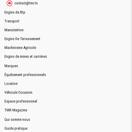
Demande De Devis
contact@tmr.tn
Engins de Btp
Transport
Demande Financement
Manutention
Engins De Terrassement
Machinisme Agricole
Engins de mines et carrières
Marques
Équibement professionnels
Location
Véhicule Occasion
Espace professionnel
TMR Magazine
Qui somme nous
Guide pratique