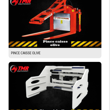
EN
TRAVERSE
LARGEUR
D’ALLÉE
AVEC
2393 mm
PALETTE
800*1200
EN LONG
RAYON DE
1510 mm
BRAQUAGE
PINCE CAISSE OLIVE
PERFORMANCE
VITESSE DE
DÉPLACEMENT
5.7 / 6 km/h
AVEC CHARGE /
SANS CHARGE
VITESSE DE
LEVÉE AVEC
0.13/0.20 m/s
CHARGE / SANS
CHARGE