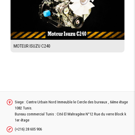
NORME DIN
43531 /35 /36 A,
B, C, NO
VOLTAGE ET
24/270 V/Ah
CAPACITÉ (5H)
DE LA BATTERIE
CONSOMMATION
SELON CYCLE
MOTEUR ISUZU C240
1.59 (kwh/h)
NORMALISÉ
(VDI)
OPTION
CAN-BUS
TECHNOLOGIE
INTÉGRÉE
Siege : Centre Urbain Nord Immeuble le Cercle des bureaux , 6éme étage
1082 Tunis.
Bureau commercial Tunis : Cité El Mahragéne N°12 Rue du verre Block k
1er étage
(+216) 28 605 906