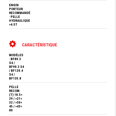
ENGIN
PORTEUR
RECOMMANDÉ
: PELLE
HYDRAULIQUE
>4.5T
CARACTÉRISTIQUE
MODÈLES
: BF80.3
S4 /
BF90.3 S4
/ BF120.4
S4 /
BF135.8
PELLE
RECOM.
(T) 18.5<
29 / >21<
32 / >30<
45 / >43<
80