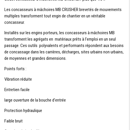
/
>180<240
Les concasseurs à mâchoires MB CRUSHER brevetés de mouvements
/
multiples transforment tout engin de chantier en un véritable
>190<260
/
concasseur.
>320<380
Installés sur les engins porteurs, les concasseurs à mâchoires MB
LARGEUR
DE LA
transforment les agrégats en matériaux prêts à l’emploi en un seul
BOUCHE
passage. Ces outils polyvalents et performants répondent aux besoins
MM 850 /
de concassage dans les carrières, décharges, sites urbains non urbains,
910 / 1205
/ 1300
de moyennes et grandes dimensions.
HAUTEUR
Points forts :
DE LA
BOUCHE
MM 510 /
Vibration réduite
540 / 540 /
600
Entretien facile
large ouverture de la bouche d’entrée
Protection hydraulique
Faible bruit
Demande De Devis