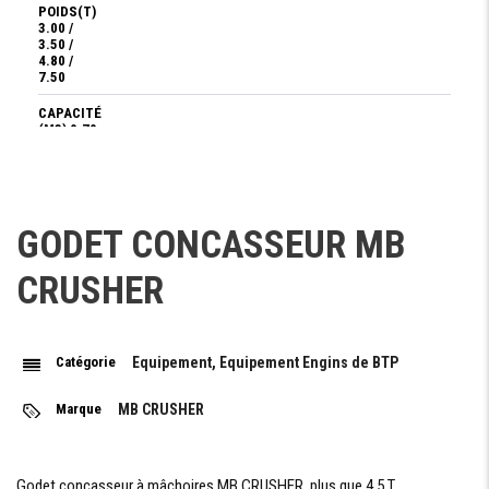
POIDS(T)
3.00 /
3.50 /
4.80 /
7.50
CAPACITÉ
(M3) 0.70
/ 0.90 /
1.30 /
1.60
PRESSION
GODET CONCASSEUR MB
(BAR) >
220 / >
220 / >
CRUSHER
220 / >
230
CONTRE
PRESSION
Catégorie
Equipement, Equipement Engins de BTP
(BAR) < 10
/ < 10 / <
10 / < 10
Marque
MB CRUSHER
DÉBIT
D'HUILE**
L/MIN
>150<220
Godet concasseur à mâchoires MB CRUSHER plus que 4.5 T.