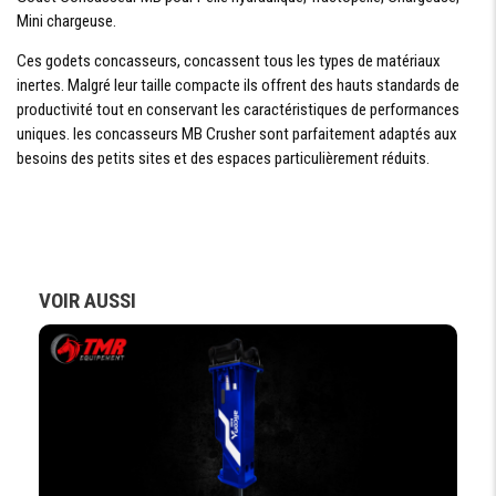
MM 250 / 250 /
Mini chargeuse.
250
Ces godets concasseurs, concassent tous les types de matériaux
inertes. Malgré leur taille compacte ils offrent des hauts standards de
productivité tout en conservant les caractéristiques de performances
uniques. les concasseurs MB Crusher sont parfaitement adaptés aux
besoins des petits sites et des espaces particulièrement réduits.
Demande De Devis
Demande Financement
VOIR AUSSI