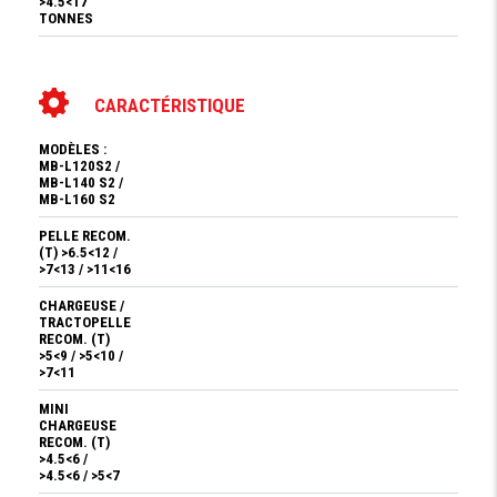
>4.5<17
TONNES
CARACTÉRISTIQUE
MODÈLES :
MB-L120S2 /
MB-L140 S2 /
MB-L160 S2
PELLE RECOM.
(T) >6.5<12 /
>7<13 / >11<16
CHARGEUSE /
TRACTOPELLE
RECOM. (T)
>5<9 / >5<10 /
>7<11
MINI
CHARGEUSE
RECOM. (T)
>4.5<6 /
>4.5<6 / >5<7