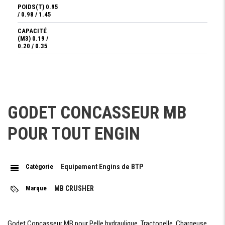
POIDS(T) 0.95
/ 0.98 / 1.45
CAPACITÉ
(M3) 0.19 /
0.20 / 0.35
PRESSION
(BAR) > 200 / >
200 / > 200
CONTRE
PRESSION
GODET CONCASSEUR MB
(BAR) < 10 / <
10 / < 10
POUR TOUT ENGIN
DÉBIT
D'HUILE**
L/MIN 95 / 198
/ 110
Catégorie
Equipement Engins de BTP
LARGEUR DE
LA BOUCHE
MM 730 / 740 /
Marque
MB CRUSHER
1100
HAUTEUR DE
LA BOUCHE
Godet Concasseur MB pour Pelle hydraulique, Tractopelle, Chargeuse,