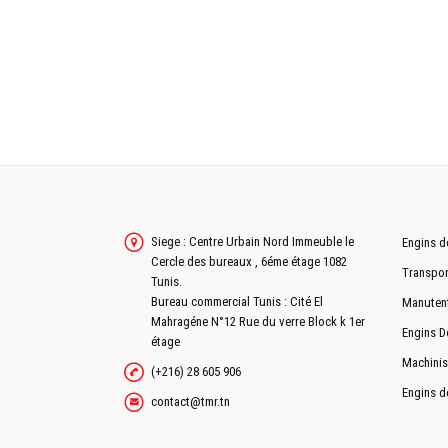
POIDS AVEC RADIATEUR ET CARTER REMPLIS
Siege : Centre Urbain Nord Immeuble le
Engins d
Cercle des bureaux , 6éme étage 1082
Transpor
Tunis.
Bureau commercial Tunis : Cité El
Manuten
Mahragéne N°12 Rue du verre Block k 1er
Engins D
étage
Machinis
(+216) 28 605 906
Engins d
contact@tmr.tn