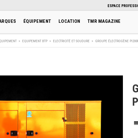
ESPACE PROFESS
ARQUES
ÉQUIPEMENT
LOCATION
TMR MAGAZINE
QUIPEMENT
>
EQUIPEMENT BTP
>
ELECTRICITÉ ET SOUDURE
>
GROUPE ÉLECTROGÈNE PI200P
G
P