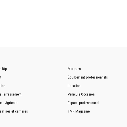
1120 kg
e Btp
Marques
t
Équibement professionnels
tion
Location
e Terrassement
Véhicule Occasion
me Agricole
Espace professionnel
e mines et carrières
TMR Magazine