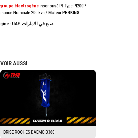
groupe électrogène
insonorisé PI Type PI200P
ssance Nominale 200 kva / Moteur
PERKINS
Origine : UAE صنع في الامارات
VOIR AUSSI
BRISE ROCHES DAEMO B360