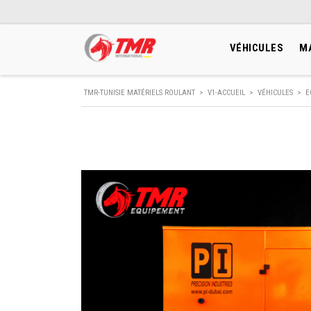
VÉHICULES
M
TMR-TUNISIE MATÉRIELS ROULANT
>
V1-ACCUEIL
>
VÉHICULES
>
E