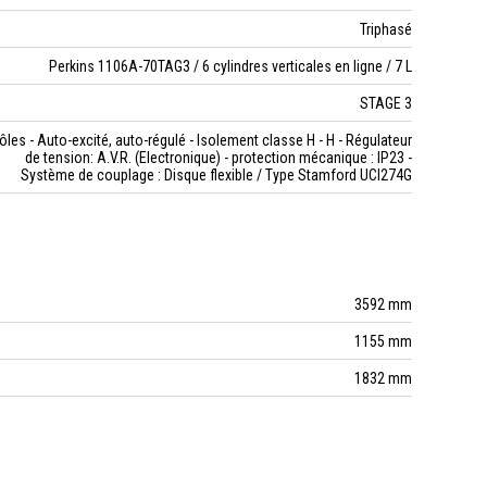
Triphasé
Perkins 1106A-70TAG3 / 6 cylindres verticales en ligne / 7 L
STAGE 3
ôles - Auto-excité, auto-régulé - Isolement classe H - H - Régulateur
de tension: A.V.R. (Electronique) - protection mécanique : IP23 -
Système de couplage : Disque flexible / Type Stamford UCI274G
3592 mm
1155 mm
1832 mm