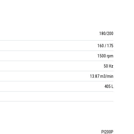
180/200
160 / 175
1500 rpm
50 Hz
13.87 m3/min
405 L
PI200P