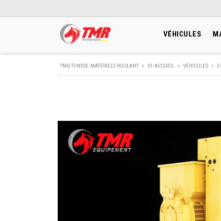
VÉHICULES
M
TMR-TUNISIE MATÉRIELS ROULANT
>
V1-ACCUEIL
>
VÉHICULES
>
E