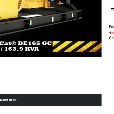
Pro
gro
Ca
INANCEMENT