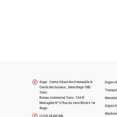
Siege : Centre Urbain Nord Immeuble le
Engins d
Cercle des bureaux , 6éme étage 1082
Transpor
Tunis.
Bureau commercial Tunis : Cité El
Manuten
Mahragéne N°12 Rue du verre Block k 1er
Engins D
étage
Machinis
(+216) 28 605 906