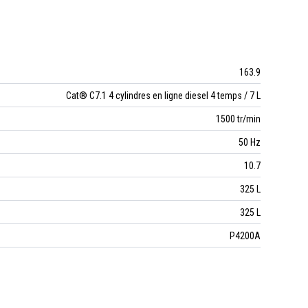
163.9
Cat® C7.1 4 cylindres en ligne diesel 4 temps / 7 L
1500 tr/min
50 Hz
10.7
325 L
325 L
P4200A