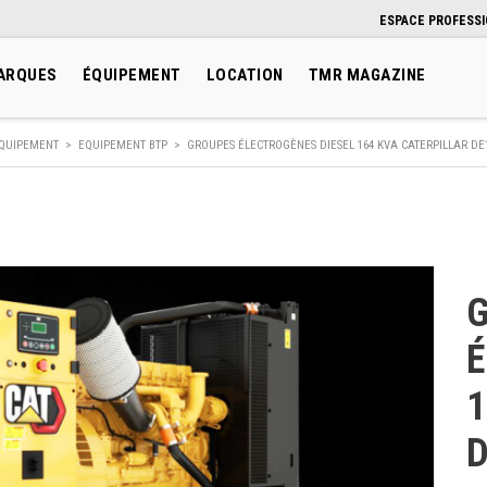
ESPACE PROFESS
ARQUES
ÉQUIPEMENT
LOCATION
TMR MAGAZINE
QUIPEMENT
>
EQUIPEMENT BTP
>
GROUPES ÉLECTROGÈNES DIESEL 164 KVA CATERPILLAR DE
É
1
D