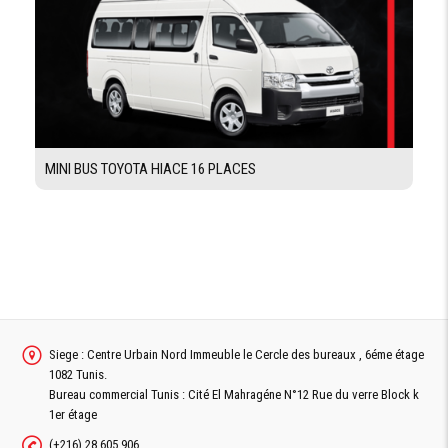
EQUIPEMENTS
SIÈGE
Avec suspension pneumatique
CONDUCTEUR
RÉGLABLE
ALARME DE
RECULE
MINI BUS TOYOTA HIACE 16 PLACES
TACHYGRAPHE
RETROVISSEUR
DE
SURVEILLANCE
DES PASSAGERS
FEU-
Avant et arrière
ANTIBROUILLARD
Siege : Centre Urbain Nord Immeuble le Cercle des bureaux , 6éme étage
SIÈGE CO-PILOTE
1082 Tunis.
Bureau commercial Tunis : Cité El Mahragéne N°12 Rue du verre Block k
1er étage
CLIMATISATION
(+216) 28 605 906