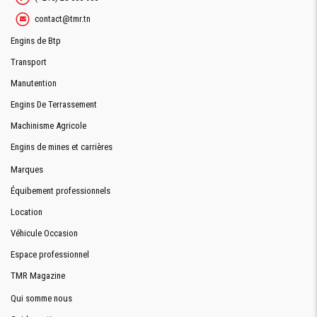
contact@tmr.tn
CLIMATISATION
Automatique tropicalisée
Engins de Btp
Transport
AUDIOVISUELLE
Manutention
CLIMATISATION
AM/FM + CD
Engins De Terrassement
Machinisme Agricole
MICROPHONE
Oui
FLEXIBLE
Engins de mines et carrières
Marques
Équibement professionnels
PORTES
Location
PORTE
Avant et arrière automatiques et dégivrante à l'avant
LATÉRALE
Véhicule Occasion
Espace professionnel
SORTIE
DE
TMR Magazine
SECOURE
Qui somme nous