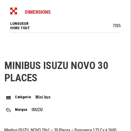
DIMENSIONS
LONGUEUR
7305
HORS TOUT
LARGEUR HORS
2282 mm
TOUT
HAUTEUR
3350 mm
HORS TOUT
MINIBUS ISUZU NOVO 30
HAUTEUR
1930 mm
INTÉRIEURE
PLACES
EMPATTEMENT
3385
NOMBRE DE
1 avant + 1 arrière
PORTES
Catégorie
Mini bus
VOLUME
4 m3
SOUTE
Marque
ISUZU
Minibus ISUZU NOVO 29+1 – 30 Places – Puissance 175 Cv à 2600
POIDS