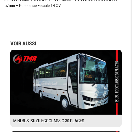
tr/min – Puissance Fiscale 14 CV
POIDS
6660 kg
À
VIDE
PTAC
9100 kg
VOIR AUSSI
TRANSMISSION
BOITE
ISUZU BM MZZ-6U
VITESSE
NOMBRE DE
6 rapports + marche arrière
RAPPORT
TYPE
Monodisque à sec
D'EMBRAYAGE
DIRECTION
MINI BUS ISUZU ECOCLASSIC 30 PLACES