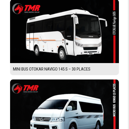
DIRECTION
Hydraulique télescopique
CHASSIS
Ressorts à lames + amortisseurs hydrauliques
SUSPENSION
AVANT
télescopiques+ barres stabilisatrices
Ressorts à lames + amortisseurs hydrauliques
SUSPENSION
ARRIÉRE
télescopiques + barres stabilisatrices
MINI BUS OTOKAR NAVIGO 145 S – 30 PLACES
PNEUMATIQUE
TYPE
Tubless
PNEUS
DIMENSION
215/75 R 17,5
PNEUS
ROUES
Oui
ARRIÉRES
JUMLÉES