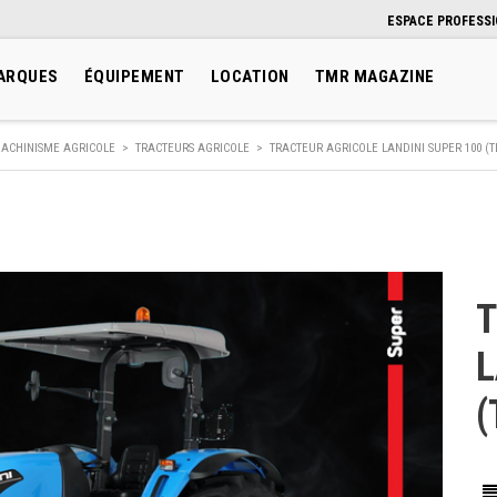
ESPACE PROFESS
ARQUES
ÉQUIPEMENT
LOCATION
TMR MAGAZINE
ACHINISME AGRICOLE
>
TRACTEURS AGRICOLE
>
TRACTEUR AGRICOLE LANDINI SUPER 100 (TI
T
L
(