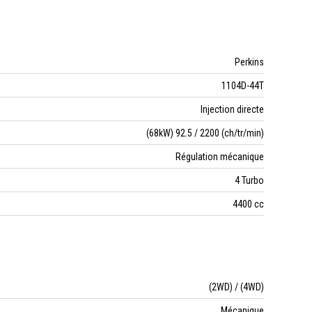
Perkins
1104D-44T
Injection directe
(68kW) 92.5 / 2200 (ch/tr/min)
Régulation mécanique
4 Turbo
4400 cc
(2WD) / (4WD)
Mécanique