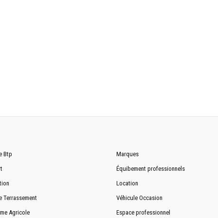
540/750 tr/min
3000 kg capacité de relevage avec 2 vérins 4520 kg en option
Mécanique
à trois points de 2ème catégorie
1 à 2 distributeurs
e Btp
Marques
t
Équibement professionnels
tion
Location
e Terrassement
Véhicule Occasion
Standard
me Agricole
Espace professionnel