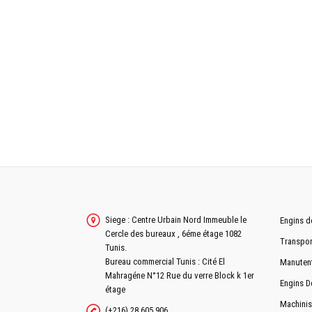
RELEVAGE / ATTELAGE
CAPACITÉ DE LEVAGE
COMMANDE RELAVAGE ARRIÉRE
CATÉGORIE D'ATTELAGE
SYSTÈME HYDRAULIQUE
NOMBRE DE DISTRIBUTEURS
Siege : Centre Urbain Nord Immeuble le
Engins d
Cercle des bureaux , 6éme étage 1082
Transpor
Tunis.
Bureau commercial Tunis : Cité El
Manuten
POSTE DE CONDUITE
Mahragéne N°12 Rue du verre Block k 1er
Engins D
étage
SIÉGE CONDUCTEUR
Machinis
(+216) 28 605 906