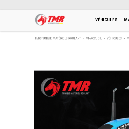
VÉHICULES
M
TMR-TUNISIE MATÉRIELS ROULANT
>
V1-ACCUEIL
>
VÉHICULES
>
M