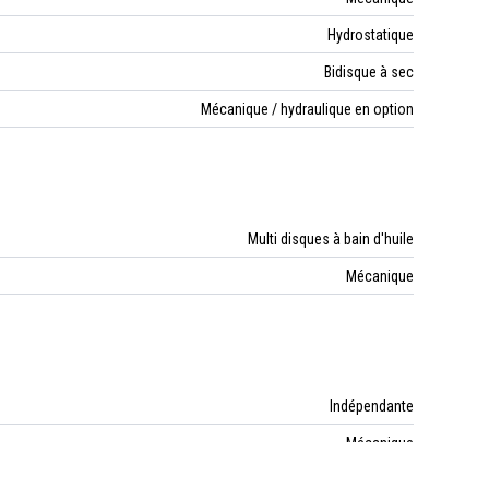
Hydrostatique
Bidisque à sec
Mécanique / hydraulique en option
Multi disques à bain d'huile
Mécanique
Indépendante
Mécanique
vitesses 540/1000 tr/min en option 1 vitesse 540 tr/min - 2 vitesses