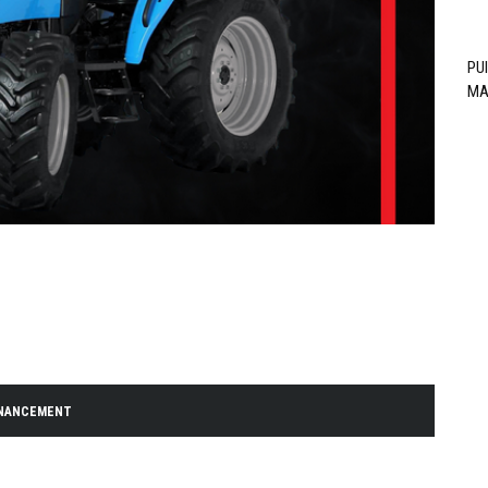
PU
MA
INANCEMENT