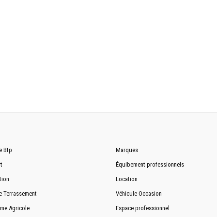
Assistée
Barre de torsion à ressort
Ressort à lame
e Btp
Marques
195R15C
t
Équibement professionnels
Acier / Jantes aluminium en option
tion
Location
e Terrassement
Véhicule Occasion
me Agricole
Espace professionnel