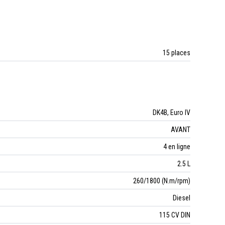
15 places
DK4B, Euro IV
AVANT
4 en ligne
2.5 L
260/1800 (N.m/rpm)
Diesel
115 CV DIN