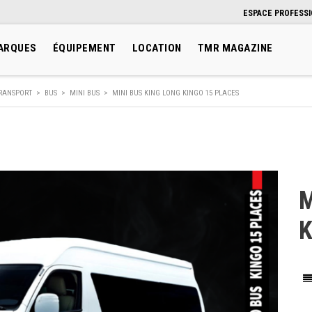
ESPACE PROFESS
ARQUES
ÉQUIPEMENT
LOCATION
TMR MAGAZINE
RANSPORT
>
BUS
>
MINI BUS
>
MINI BUS KING LONG KINGO 15 PLACES
M
K