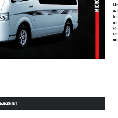
Mic
ava
bie
un 
ébl
fou
min
INANCEMENT