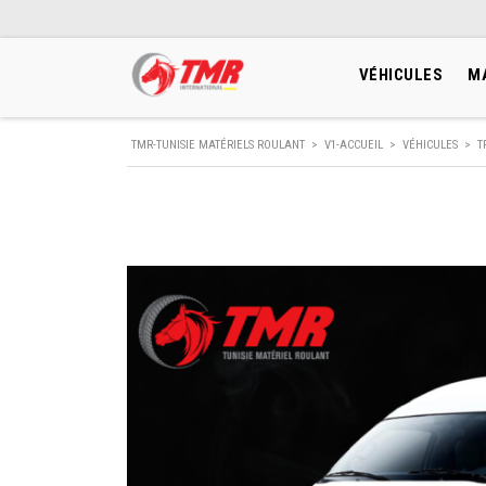
VÉHICULES
M
TMR-TUNISIE MATÉRIELS ROULANT
>
V1-ACCUEIL
>
VÉHICULES
>
T