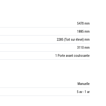
5470 mm
1885 mm
2285 (Toit sur élevé) mm
3110 mm
1 Porte avant coulissante
Manuelle
5 av - 1 ar