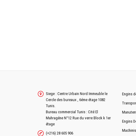
DIRECTION
DIRECTION
CHASSIS
SUSPENSION AVANT
SUSPENSION ARRIÈRE
PNEUMATIQUE
Siege : Centre Urbain Nord Immeuble le
Engins d
Cercle des bureaux , 6éme étage 1082
DIMENSION PNEUS
Transpor
Tunis.
JANTES
Bureau commercial Tunis : Cité El
Manuten
Mahragéne N°12 Rue du verre Block k 1er
Engins D
étage
Machinis
(+216) 28 605 906
FREINAGE