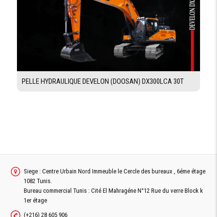
DIMENSIONS
EMPATTEMENT
1630 mm
LONGUEUR
2330mm
LARGEUR
1129 mm
HAUTEUR
2250 mm / (rops plié 1930mm)
PELLE HYDRAULIQUE DEVELON (DOOSAN) DX300LCA 30T
Demande De Devis
Siege : Centre Urbain Nord Immeuble le Cercle des bureaux , 6éme étage
Demande Financement
1082 Tunis.
Bureau commercial Tunis : Cité El Mahragéne N°12 Rue du verre Block k
1er étage
(+216) 28 605 906