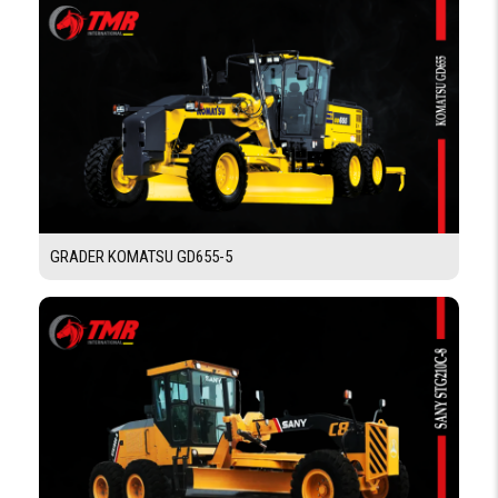
EQUIPEMENTS
CABINE ROPS
Arceau / siège coulissant
DEUX LEVIER DE
Oui
COMMANDE
PRÉSELECTIONNEUR
Oui
DE VITESSE
GRADER KOMATSU GD655-5
PERFORMANCES
LARGEUR DE
1000 mm
COMPACTAGE
POIDS DE
2450 kg
SERVICE MAX
POIDS DE
2250 kg
SERVICE