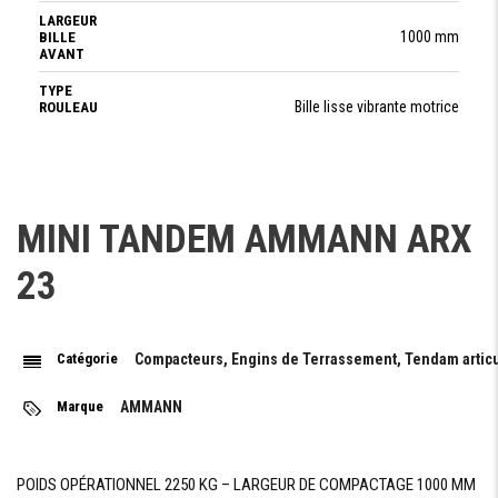
LARGEUR
1000 mm
BILLE
AVANT
TYPE
Bille lisse vibrante motrice
ROULEAU
AVANT
TYPE
Bille lisse vibrante motrice
ROULEAU
ARRIÉRE
MINI TANDEM AMMANN ARX
23
FREINAGE
FREIN
Hydrostatique
DE
Catégorie
Compacteurs, Engins de Terrassement, Tendam artic
SERVICE
FREIN
Marque
AMMANN
à plusieurs disques mécaniques
DE
PARKING
POIDS OPÉRATIONNEL 2250 KG – LARGEUR DE COMPACTAGE 1000 MM