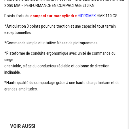
2 280 MM – PERFORMANCE EN COMPACTAGE 210 KN
Points forts du
compacteur
moncylindre
HIDROMEK
HMK 110 CS
CAPACITÉ RÉSERVOIRS
*Articulation 3 points pour une traction et une capacité tout terrain
CARBURANT
350 L
exceptionnelles.
HYDRAULIQUE
135 L
*Commande simple et intuitive à base de pictogrammes.
*Plateforme de conduite ergonomique avec unité de commande du
siège
EQUIPEMENTS
orientable, siège du conducteur réglable et colonne de direction
inclinable.
CABINE
ROPS
*Haute qualité du compactage grâce à une haute charge linéaire et de
ÉCRAN
grandes amplitudes.
TACTILE LCD
COULEUR DE
8”
SIÈGE AVEC
SUSPENSION
CAMÉRA DE
VOIR AUSSI
VUE ARRIÈRE