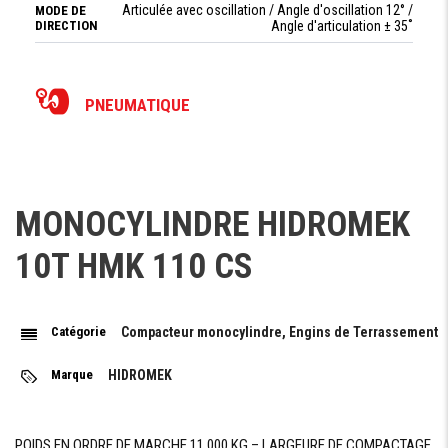
Articulée avec oscillation / Angle d'oscillation 12° /
MODE DE
DIRECTION
Angle d'articulation ± 35˚
PNEUMATIQUE
DIMENSION
AW 23.1-26 12 PR
PNEUS
LARGEUR
2170 mm
SUR PNEUS
MONOCYLINDRE HIDROMEK
NOMBRE DE
2
10T HMK 110 CS
PNEUS
Catégorie
Compacteur monocylindre, Engins de Terrassement
POIDS
POIDS
Marque
HIDROMEK
EN
11 000 kg
ORDRE
DE
MARCHE
POIDS EN ORDRE DE MARCHE 11 000 KG – LARGEURE DE COMPACTAGE