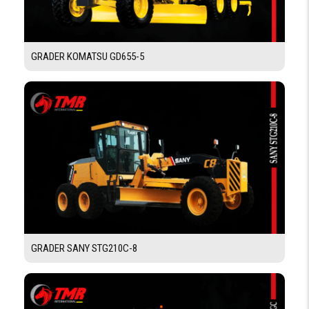
104 kN
CENTRIFUGE
MINIMALE
FRÉQUENCE
30 / 27,5 Hz
DE
GRADER KOMATSU GD655-5
VIBRATION
AMPLITUDE
1,95 / 0,81 mm
RAYON DE
3715 mm
BRAQUAGE
MINIMAL
DIMENSIONS
LARGEUR BILLE
2280 mm
DIAMÈTRE DE
1500 mm
LA BILLE
GRADER SANY STG210C-8
EPAISSEUR DE
30 mm
LA BILLE
TYPE
LISSE