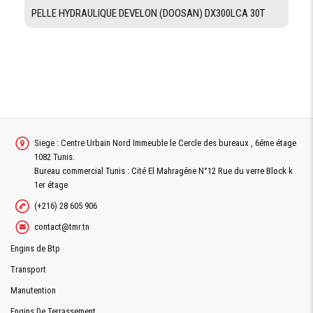
PELLE HYDRAULIQUE DEVELON (DOOSAN) DX300LCA 30T
Demande De Devis
Demande Financement
Siege : Centre Urbain Nord Immeuble le Cercle des bureaux , 6éme étage
1082 Tunis.
Bureau commercial Tunis : Cité El Mahragéne N°12 Rue du verre Block k
1er étage
(+216) 28 605 906
contact@tmr.tn
Engins de Btp
Transport
Manutention
Engins De Terrassement