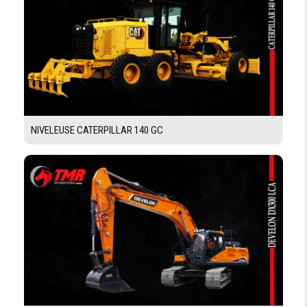
EMPATTEMENT
3065 mm
LONGUEUR
5855 mm
LARGEUR
2280 mm
HAUTEUR
2985 mm
AVEC CABINE
NIVELEUSE CATERPILLAR 140 GC
NIVEAU SONORE
PUISSANCE
ACCOUSTIQUE
106 db(A)
LW(A) (
ÉTIQUET.)
PUISSANCE
ACCOUSTIQUE
103 db(A)
LW(A) (
MÉSURÉ.)