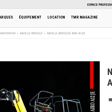
ESPACE PROFESS
ARQUES
ÉQUIPEMENT
LOCATION
TMR MAGAZINE
ANUTENTION
>
NACELLE ARTICULÉ
>
NACELLE ARTICULÉE AIRO A12JE
N
A