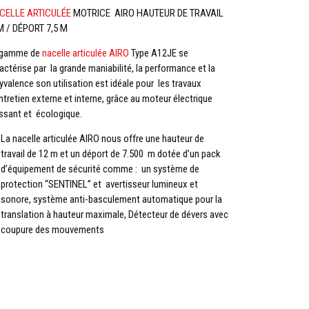
CELLE ARTICULÉE
MOTRICE AIRO HAUTEUR DE TRAVAIL
M / DÉPORT 7,5 M
 gamme de
nacelle articulée AIRO
Type A12JE se
actérise par la grande maniabilité, la performance et la
yvalence son utilisation est idéale pour les travaux
ntretien externe et interne, grâce au moteur électrique
ssant et écologique.
La nacelle articulée AIRO nous offre une hauteur de
travail de 12 m et un déport de 7.500 m dotée d’un pack
d’équipement de sécurité comme : un système de
protection “SENTINEL” et avertisseur lumineux et
sonore, système anti-basculement automatique pour la
translation à hauteur maximale, Détecteur de dévers avec
coupure des mouvements