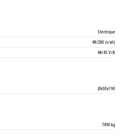
Electrique
48/280 (v/ah)
48/45 V/A
Ø600x190
7490 kg