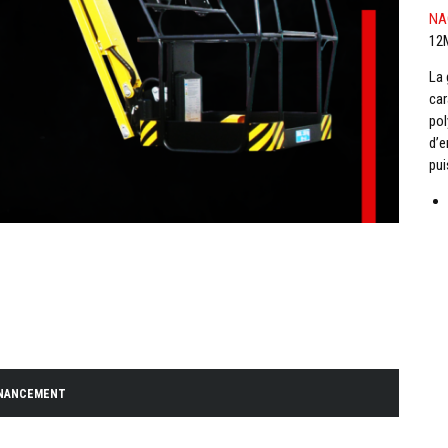
NA
12
La
car
pol
d’e
pui
INANCEMENT