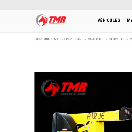
VÉHICULES
M
TMR-TUNISIE MATÉRIELS ROULANT
>
V1-ACCUEIL
>
VÉHICULES
>
M