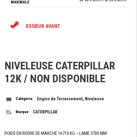
MAXIMALE
ESSIEUX AVANT
TYPE ESSIEU
oscillant (oscillation totale 32°)
AVANT
ANGLE
D'INCLINAISON
18°
NIVELEUSE CATERPILLAR
DES ROUES
DANS CHAQUE
DIRECTION
12K / NON DISPONIBLE
ESSIEUX ARRIÉRE
Catégorie
Engins de Terrassement, Niveleuse
TYPE
Rigide
Marque
CATERPILLAR
ESSIEU
ARRIÉRE
partie supérieure avant 15 degrés / partie inférieure
TANDEM
OSCILLIANT
avant 25 degrés
POIDS EN RODRE DE MARCHE 16710 KG – LAME 3700 MM