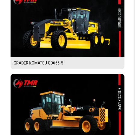
TYPE
Articulé
CHASSIS
PNEUMATIQUE
DIMENSION
13.00-24 12PR (G-2)
PNEUS
GRADER KOMATSU GD655-5
FREINAGE
FREIN
Multidisques à bain d'huile et commande pneumatique
DE
SERVICE
FREIN
Multidisques à bain d'huile et commande pneumatique
DE
PARKING