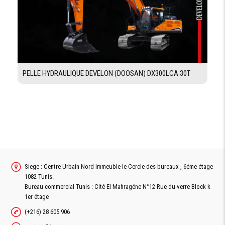
LAME
LARGEUR DE LA
3700 mm
LAME
PELLE HYDRAULIQUE DEVELON (DOOSAN) DX300LCA 30T
HAUTEUR
480 mm
SOUS LAME
MAX
ROTATION
360°
LAME
ANGLE DE
90°
TALUTAGE MAX
À GAUCHE
ANGLE DE
Siege : Centre Urbain Nord Immeuble le Cercle des bureaux , 6éme étage
90°
TALUTAGE MAX
À DROITE
1082 Tunis.
Bureau commercial Tunis : Cité El Mahragéne N°12 Rue du verre Block k
PLAGE DE
1er étage
728 mm
GLISSEMENT
DROITE
(+216) 28 605 906
PLAGE DE