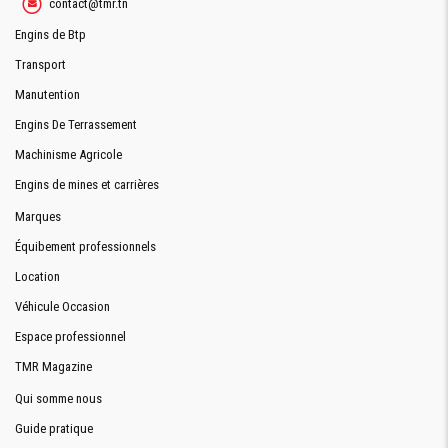
contact@tmr.tn
752 mm
GLISSEMENT
GAUCHE
Engins de Btp
ANGLE
Transport
40°
D'INCLINAISON
AVANT
Manutention
ANGLE
Engins De Terrassement
5°
D'INCLINAISON
ARRIÉRE
Machinisme Agricole
Engins de mines et carrières
Marques
RIPPER/SCARIFICATEUR
Équibement professionnels
PROFONDEUR
Location
462 mm
DE RIPPAGE
MAX
Véhicule Occasion
NOMBRE DE
Espace professionnel
5
DENTS
TMR Magazine
Qui somme nous
DIMENSIONS
Guide pratique