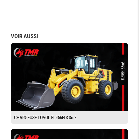
DIFFÉRENTIEL
DIFFÉRENTIEL
avec dispositif de verrouillage/déverrouillage
VOIR AUSSI
DIRECTION
RAYON DE
rayon de braquage 7500 mm
BRAQUAGE
CHÂSSIS DROIT
ANGLE
20 °
D'ARTICULATION
ANGLE DE
47.5°
BRAQUAGE
CHARGEUSE LOVOL FL956H 3.3m3
CHASSIS