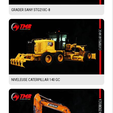
SYSTÈME HYDRAULIQUE
GRADER SANY STG210C-8
DÉBIT
159.1 l/min
PRESSION
25500.0 kPa
MAX
POIDS
POIDS
EN
16710 kg
ORDRE
DE
MARCHE
POIDS
NIVELEUSE CATERPILLAR 140 GC
SUR
4553.0 kg
ESSIEU
AVANT
POIDS
SUR
12157 kg
ESSIEU
ARRIÉRE