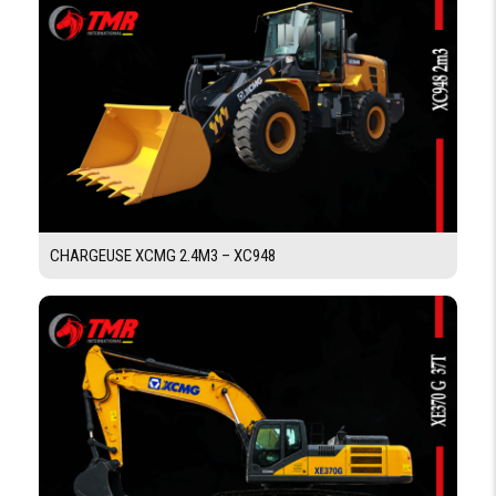
HAUTEUR DE
6660 mm
DÉVERSEMENT
PROFONDEUR
6710 mm
MAXIMAL DE
FOUILLE
LARGEUR DES
600 mm
CHENILLES
SYSTÉME D'ORIENTATION
CHARGEUSE XCMG 2.4M3 – XC948
MOTEUR
Moteur à piston axial
D'ORIENTATION
VITESSE
10.9 tr/min
D'ORIENATION
RAYON DE
2750 mm
ROTATION
ARRIÉRE