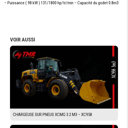
– Puissance ( 98 kW ) 131/1800 hp/tr/min – Capacité du godet 0.8m3
DIMENSIONS
EMPATTEMENT
3270 mm
LONGUEUR
d'éxpidition 9460 mm
VOIR AUSSI
LARGEUR
2800 mm
HAUTEUR
2950 mm
CINEMATIQUE DE TRAVAIL
LONGUEUR DE
5700 mm
LA FLÉCHE
LONGUEUR DE
2900 mm
BALANCIER
CHARGEUSE SUR PNEUS XCMG 3.2 M3 – XC958
HAUTEUR
9790 mm
D'ATTAQUE