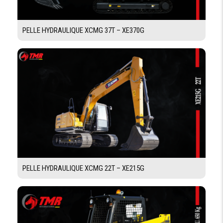
CAPACITÉ RÉSERVOIRS
CARBURANT
410 L
PELLE HYDRAULIQUE XCMG 37T – XE370G
HUILE
Moteur 18 L
CIRCUIT DE
28 L
REFROIDISEMENT
CIRCUIT
260 L
HYDRAULIQUE
CABINE
Cabine pressurisée + Écran couleur LCD + Levier
STRUCTURE
de neutralisation (verrouillage) de l’ensemble des
CABINE
commandes + Técnologie Product Link™
PELLE HYDRAULIQUE XCMG 22T – XE215G
Climatiseur à deux niveaux (automatique) avec
CLIMATISATION
dégivreur (fonction pressurisée)
Siège à suspension mécanique entièrement
SIÉGE
réglable + accoudoir + Manipulateurs de levier de
CONDUCTEUR
commande, intégrés au siège