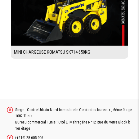
Oui /Pare-brise avant supérieur en verre feuilleté,
VISION
autres vitres en verre trempé + Pare-brise avant
PANORAMIQUE
ouvrant avec dispositif d’assistance
MINI CHARGEUSE KOMATSU SK714 650KG
Demande De Devis
Demande Financement
Siege : Centre Urbain Nord Immeuble le Cercle des bureaux , 6éme étage
1082 Tunis.
Bureau commercial Tunis : Cité El Mahragéne N°12 Rue du verre Block k
1er étage
(+216) 28 605 906