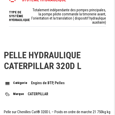
Totalement indépendante des pompes principales,
TYPE DE
la pompe pilote commande la timonerie avant,
SYSTÈME
l'orientation et la translation ( dispositif hydraulique
HYDRAULIQUE
auxiliaire)
DÉBIT
404 l /min
PRESSION
35 000 kPa
MAX
PELLE HYDRAULIQUE
CATERPILLAR 320D L
PERFORMANCES
POIDS EN
21 750 kg
ORDRE DE
MARCHE
Catégorie
Engins de BTP, Pelles
FORCE DE
Au Godet 148 kN / Au Bras 108 kN
Marque
CATERPILLAR
CAVAGE
CAPACITÉ
0.8m3
GODET
Pelle sur Chenilles Cat® 320D L – Poids en ordre de marche 21 750kg kg