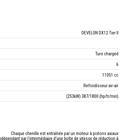
DEVELON DX12 Tier II
Turo charged
6
11051 cc
Refroidisseur air-air
(253kW) 387/1800 (hp/tr/min)
Chaque chenille est entraînée par un moteur à pistons axiaux
ndépendant par l'intermédiaire d'une boîte de vitesse de réduction à