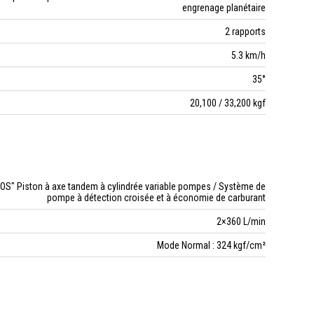
engrenage planétaire
2 rapports
5.3 km/h
35°
20,100 / 33,200 kgf
OS" Piston à axe tandem à cylindrée variable pompes / Système de
pompe à détection croisée et à économie de carburant
2×360 L/min
Mode Normal : 324 kgf/cm²