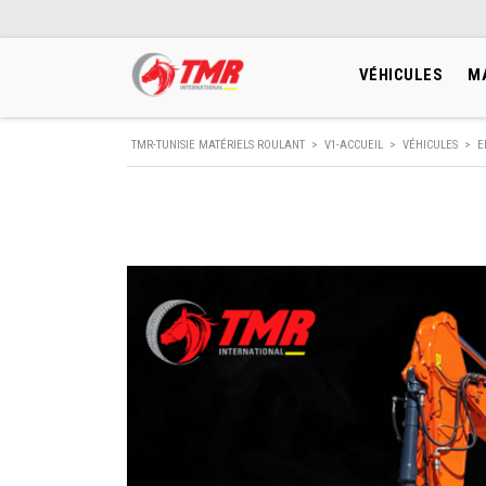
VÉHICULES
M
TMR-TUNISIE MATÉRIELS ROULANT
>
V1-ACCUEIL
>
VÉHICULES
>
E