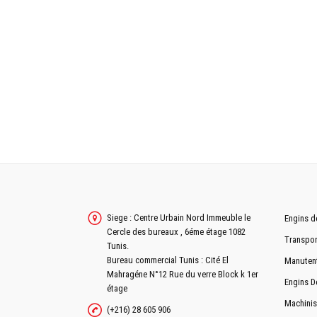
EMPATTEMENT
LONGUEUR
LARGEUR
HAUTEUR
POIDS EN ORDRE DE MARCHE
PATIN
CAPACITÉ DU GODET
CINEMATIQUE DE TRAVAIL
Siege : Centre Urbain Nord Immeuble le
Engins d
Cercle des bureaux , 6éme étage 1082
Transpor
LONGUEUR DE BALANCIER
Tunis.
Bureau commercial Tunis : Cité El
Manuten
LONGUEUR DE BRAS
Mahragéne N°12 Rue du verre Block k 1er
Engins D
étage
HAUTEUR D'ATTAQUE
Machinis
(+216) 28 605 906
PROFONDEUR MAXIMAL DE FOUILLE