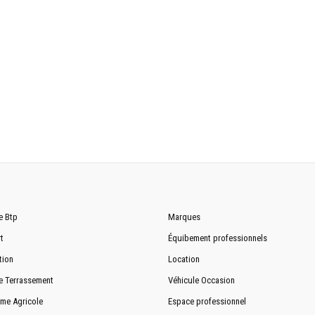
4250 mm
11 430 mm
3350 mm
3465 mm
44 300 KG
600 mm
1.9 m³
e Btp
Marques
t
Équibement professionnels
6700 mm
tion
Location
3200 mm
e Terrassement
Véhicule Occasion
10 615 mm
me Agricole
Espace professionnel
7635 mm