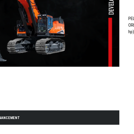
PE
OR
hp
INANCEMENT