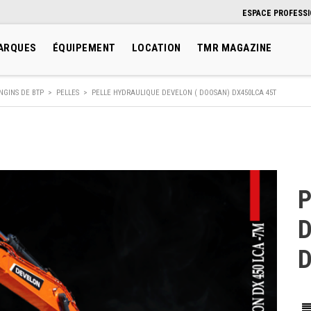
ESPACE PROFESS
ARQUES
ÉQUIPEMENT
LOCATION
TMR MAGAZINE
NGINS DE BTP
>
PELLES
>
PELLE HYDRAULIQUE DEVELON ( DOOSAN) DX450LCA 45T
P
D
D