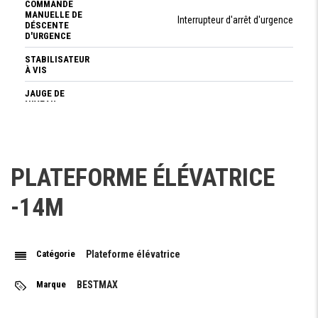
COMMANDE
MANUELLE DE
Interrupteur d'arrêt d'urgence
DÉSCENTE
D'URGENCE
STABILISATEUR
À VIS
JAUGE DE
NIVEAU
BOUTTON
D'ARRËT
D'URGENCE
PLATEFORME ÉLÉVATRICE
-14M
PERFORMANCES
CAPACITÉ
200 kg
PLATE-
FORME
Catégorie
Plateforme élévatrice
HAUTEUR
14 m
Marque
BESTMAX
DE TRAVAIL
HAUTEUR