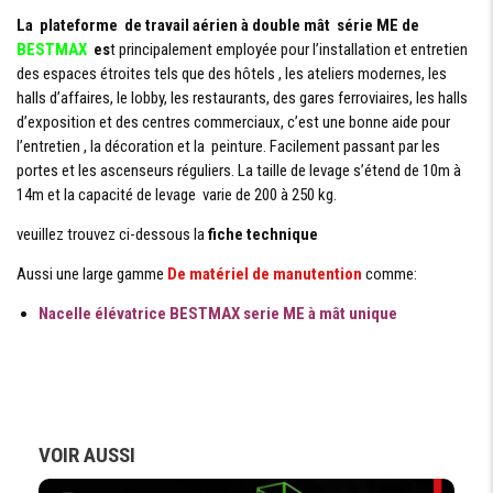
DE LA
12 m
PLATFORME
La plateforme de travail aérien à double mât série ME de
MAX
BESTMAX
es
t principalement employée pour l’installation et entretien
des espaces étroites tels que des hôtels , les ateliers modernes, les
CAPACITÉ
1
(PERSONNE)
halls d’affaires, le lobby, les restaurants, des gares ferroviaires, les halls
d’exposition et des centres commerciaux, c’est une bonne aide pour
l’entretien , la décoration et la peinture. Facilement passant par les
portes et les ascenseurs réguliers. La taille de levage s’étend de 10m à
DIMENSIONS
14m et la capacité de levage varie de 200 à 250 kg.
DIMENSION
1.52*0.62 m
veuillez trouvez ci-dessous la
fiche technique
PLATEFORME
Aussi une large gamme
De matériel de manutention
comme:
LANGUEUR
1.76 m
PLIÉE
Nacelle élévatrice BESTMAX serie ME à mât unique
LARGUEUR
1 m
PLIÉE
HAUTEUR
2 m
ARRIMÉE
EMPEINTE DE
2.1*2 m
STABILISATEUR
VOIR AUSSI