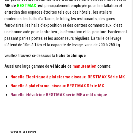
MAX
ME de
BESTMAX
es
t principalement employée pour l’installation et
entretien des espaces étroites tels que des hôtels , les ateliers
CAPACITÉ
1
(PERSONNE)
modernes, les halls d’affaires, le lobby, les restaurants, des gares
ferroviaires, les halls d’exposition et des centres commerciaux, c’est
une bonne aide pour l’entretien , la décoration et la peinture. Facilement
passant par les portes et les ascenseurs réguliers. La taille de levage
DIMENSIONS
s’étend de 10m à 14m et la capacité de levage varie de 200 à 250 kg.
DIMENSION
1.52*0.62 m
veuillez trouvez ci-dessous la
fiche technique
PLATEFORME
Aussi une large gamme de
véhicule
de
manutention
comme:
LANGUEUR
1.76 m
PLIÉE
Nacelle Electrique à plateforme
ciseaux BESTMAX Série MK
LARGUEUR
1 m
PLIÉE
Nacelle à plateforme ciseaux BESTMAX Série MX
Nacelle élévatrice BESTMAX serie ME à mât unique
HAUTEUR
2 m
ARRIMÉE
EMPEINTE DE
2.1*2 m
STABILISATEUR
VOIR AUSSI