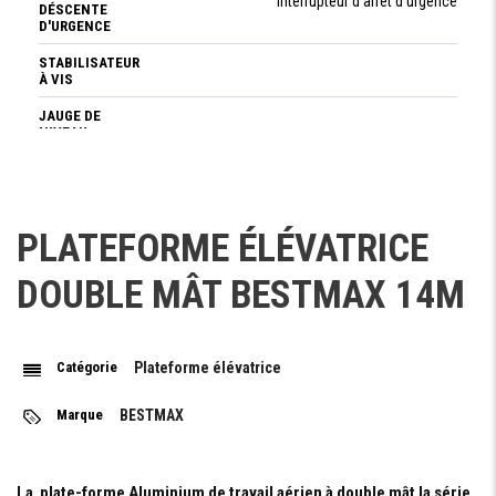
Interrupteur d'arrêt d'urgence
DÉSCENTE
D'URGENCE
STABILISATEUR
À VIS
JAUGE DE
NIVEAU
BOUTTON
D'ARRËT
D'URGENCE
PLATEFORME ÉLÉVATRICE
DOUBLE MÂT BESTMAX 14M
PERFORMANCES
CAPACITÉ
200 kg
PLATE-
FORME
Catégorie
Plateforme élévatrice
HAUTEUR
14 m
Marque
BESTMAX
DE TRAVAIL
HAUTEUR
DE LA
12 m
PLATFORME
La plate-forme Aluminium de travail aérien à double mât la série