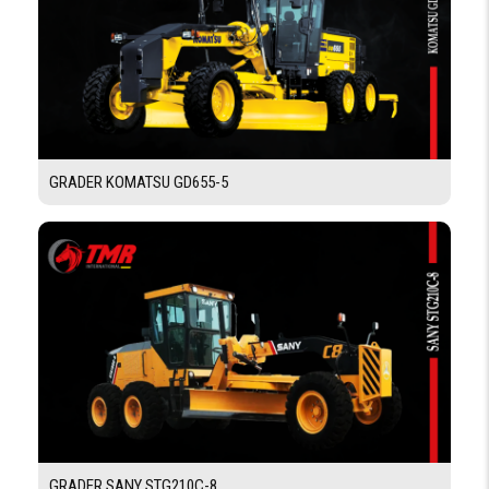
PNEUMATIQUE
DIMENSION
7.5x25 à 16 plies
PNEUS
FREINAGE
GRADER KOMATSU GD655-5
FREIN
Multi disques à bain d'hile
DE
SERVICE
FREIN
Manuel et indépendant
DE
PARKING
SYSTÈME HYDRAULIQUE
PRESSION
21 MPa
MAX
GRADER SANY STG210C-8