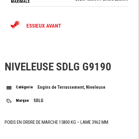
MAXIMALE
ESSIEUX AVANT
TYPE ESSIEU
oscillant (angle d'oscillation 16°)
AVANT
ANGLE
D'INCLINAISON
18°
DES ROUES
NIVELEUSE SDLG G9190
DANS CHAQUE
DIRECTION
Catégorie
Engins de Terrassement, Niveleuse
ESSIEUX ARRIÉRE
Marque
SDLG
TYPE
Rigide
ESSIEU
ARRIÉRE
POIDS EN ORDRE DE MARCHE 15800 KG – LAME 3962 MM
TANDEM
15°
OSCILLIANT