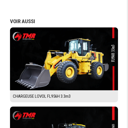
DIRECTION
VOIR AUSSI
TYPE DE
entièrement hydraulique
DIRECTION
RAYON DE
7200 MM
BRAQUAGE
CHÂSSIS DROIT
ANGLE
23°
D'ARTICULATION
ANGLE DE
50°
BRAQUAGE
CHARGEUSE LOVOL FL956H 3.3m3
CHASSIS
TYPE
Articulé
CHASSIS