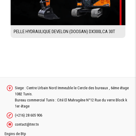
90°
TALUTAGE MAX
À GAUCHE
ANGLE DE
90°
TALUTAGE MAX
À DROITE
PELLE HYDRAULIQUE DEVELON (DOOSAN) DX300LCA 30T
PLAGE DE
673 mm
GLISSEMENT
DROITE
PLAGE DE
673 mm
GLISSEMENT
GAUCHE
ANGLE
47°
D'INCLINAISON
AVANT
Siege : Centre Urbain Nord Immeuble le Cercle des bureaux , 6éme étage
ANGLE
1082 Tunis.
5°
D'INCLINAISON
Bureau commercial Tunis : Cité El Mahragéne N°12 Rue du verre Block k
ARRIÉRE
1er étage
(+216) 28 605 906
contact@tmr.tn
DIMENSIONS
Engins de Btp