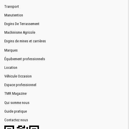
EMPATEMENT
1538 mm
Transport
BANDE
6480 mm
Manutention
ROULEMENT
Engins De Terrassement
LONGUEUR
8975 mm
HORS TOUT
Machinisme Agricole
LARGEUR
Engins de mines et carrières
3240 mm
HORS TOUT
Marques
HAUTEUR
2710 mm
Équibement professionnels
Location
CAPACITÉ RÉSERVOIRS
Véhicule Occasion
Espace professionnel
CARBURANT
270 L
TMR Magazine
HUILE
Moteur 22 L / Huile hydraulique 132 L
Qui somme nous
Guide pratique
CABINE
Contactez nous