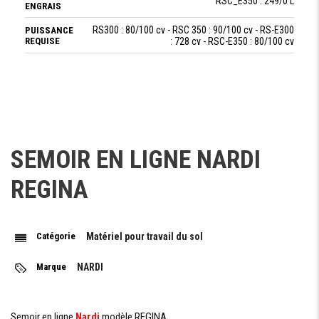
RSC_E350 : 249/0 L
ENGRAIS
RS300 : 80/100 cv - RSC 350 : 90/100 cv - RS-E300
PUISSANCE
REQUISE
: 728 cv - RSC-E350 : 80/100 cv
POIDS
RS300 : 750 kg - RSC 350 : 980 kg - RS_E300 : 675 kg -
POIDS
RSC_E350 : 728 kg
SEMOIR EN LIGNE NARDI
REGINA
Demande De Devis
Catégorie
Matériel pour travail du sol
Marque
NARDI
Demande Financement
Semoir en ligne
Nardi
modèle REGINA