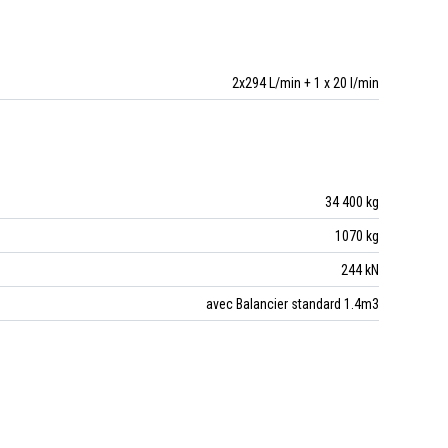
2x294 L/min + 1 x 20 l/min
34 400 kg
1070 kg
244 kN
avec Balancier standard 1.4m3
4050 mm