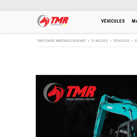
VÉHICULES
M
TMR-TUNISIE MATÉRIELS ROULANT
>
V1-ACCUEIL
>
VÉHICULES
>
E