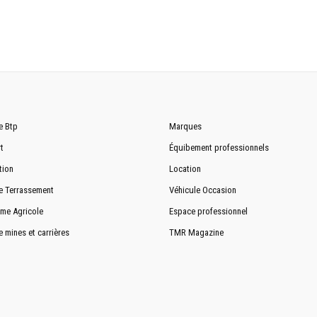
11 200 mm
3200 mm
3420 mm
e Btp
Marques
6500 mm
t
Équibement professionnels
standard 3300 mm
tion
Location
10 580 mm
e Terrassement
Véhicule Occasion
7370 mm
me Agricole
Espace professionnel
e mines et carrières
TMR Magazine
7400 mm