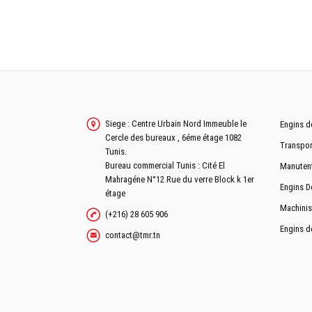
LONGUEUR
LARGEUR
HAUTEUR
CINEMATIQUE DE TRAVAIL
Siege : Centre Urbain Nord Immeuble le
Engins d
LONGUEUR DE LA FLÉCHE
Cercle des bureaux , 6éme étage 1082
Transpor
Tunis.
LONGUEUR DE BALANCIER
Bureau commercial Tunis : Cité El
Manuten
Mahragéne N°12 Rue du verre Block k 1er
HAUTEUR D'ATTAQUE
Engins D
étage
HAUTEUR DE DÉVERSEMENT
Machinis
(+216) 28 605 906
Engins d
PROFONDEUR MAXIMAL DE FOUILLE
contact@tmr.tn
SYSTÉME D'ORIENTATION