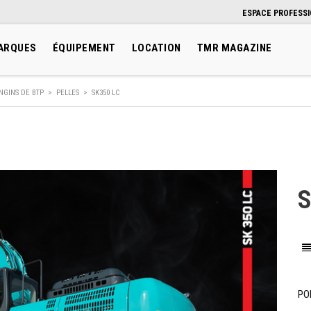
ESPACE PROFESS
ARQUES
ÉQUIPEMENT
LOCATION
TMR MAGAZINE
NGINS DE BTP
>
PELLES
>
SK350 LC
S
PO