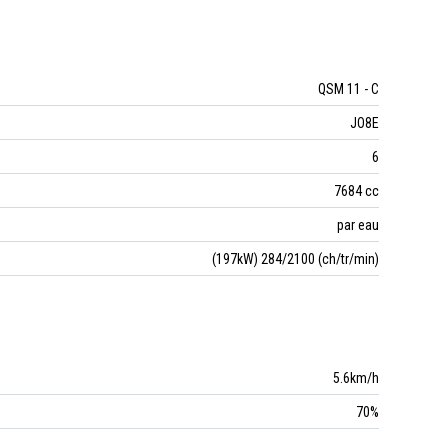
QSM 11 - C
JO8E
6
7684 cc
par eau
(197kW) 284/2100 (ch/tr/min)
5.6km/h
70%