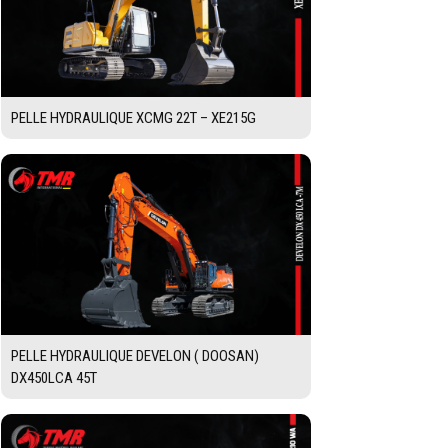
PELLE HYDRAULIQUE XCMG 22T – XE215G
PELLE HYDRAULIQUE DEVELON ( DOOSAN)
DX450LCA 45T