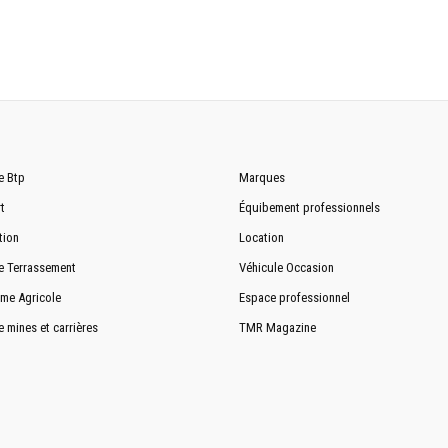
e Btp
Marques
t
Équibement professionnels
tion
Location
e Terrassement
Véhicule Occasion
me Agricole
Espace professionnel
e mines et carrières
TMR Magazine