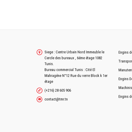
Siege : Centre Urbain Nord Immeuble le
Engins d
Cercle des bureaux , 6éme étage 1082
Transpor
Tunis.
Bureau commercial Tunis : Cité El
Manuten
Mahragéne N°12 Rue du verre Block k 1er
Engins D
étage
Machinis
(+216) 28 605 906
Engins d
contact@tmr.tn