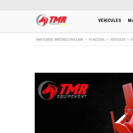
VÉHICULES
M
TMR-TUNISIE MATÉRIELS ROULANT
>
V1-ACCUEIL
>
VÉHICULES
>
E