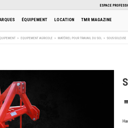
ESPACE PROFESS
ARQUES
ÉQUIPEMENT
LOCATION
TMR MAGAZINE
QUIPEMENT
>
EQUIPEMENT AGRICOLE
>
MATÉRIEL POUR TRAVAIL DU SOL
>
SOUS-SOLEUSE
Hau