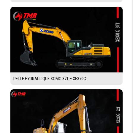
PELLE HYDRAULIQUE XCMG 37T – XE370G