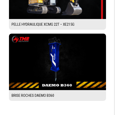
PELLE HYDRAULIQUE XCMG 22T – XE215G
BRISE ROCHES DAEMO B360