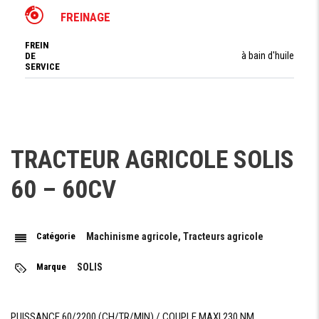
FREINAGE
FREIN
à bain d'huile
DE
SERVICE
FREIN
Mécanique
DE
PARKING
TRACTEUR AGRICOLE SOLIS
PRISE DE FORCE
60 – 60CV
TYPE PRISE
Indépendante
DE FORCE
COMMANDE
Catégorie
Machinisme agricole, Tracteurs agricole
Mécanique commande au pied
PRISE DE
FORCE
Marque
SOLIS
RÉGIME
540 tr/min
PRISE DE
FORCE
PUISSANCE 60/2200 (CH/TR/MIN) / COUPLE MAXI 230 NM