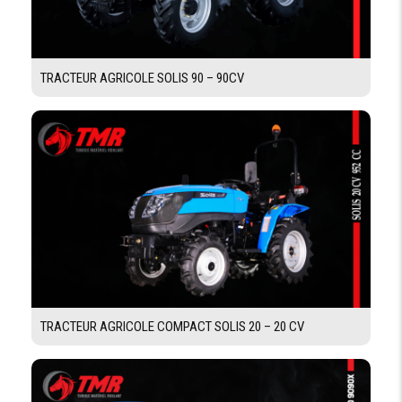
NOMBRE DE
3 distributeurs
DISTRIBUTEURS
TRACTEUR AGRICOLE SOLIS 90 – 90CV
POSTE DE CONDUITE
SIÉGE
Standard
CONDUCTEUR
TABLEAU DE
Tableau instruments analogique
BORD
DIGITALE
CANOPÉE
INDICATEUR
DE
CARBURANT
TRACTEUR AGRICOLE COMPACT SOLIS 20 – 20 CV
CAPACITÉ RÉSERVOIRS
CARBURANT