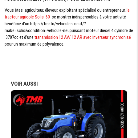
Vous êtes agriculteur, éleveur, exploitant spécialisé ou entrepreneur,
le
RELEVAGE / ATTELAGE
tracteur agricole
Solis 60
se montrer indispensables à votre activité
bénéficie d’un https://tmr.tn/vehicules-neuf/?
CAPACITÉ
3000 kg
make=solis&condition=vehicule-neupuissant moteur diesel 4 cylindre de
DE LEVAGE
3707cc et d’une
transmission 12 AV/ 12 AR avec inverseur synchronisé
COMMANDE
pour un maximum de polyvalence.
Mécanique
RELAVAGE
ARRIÉRE
CATÉGORIE
à trois points de 2ème catégorie
D'ATTELAGE
CROCHE DE
REMORQUE
VOIR AUSSI
AVANT &
ARRIÈRE
SYSTÈME HYDRAULIQUE
TYPE DE
à double pompes
SYSTÉME
HYDRAULIQUE