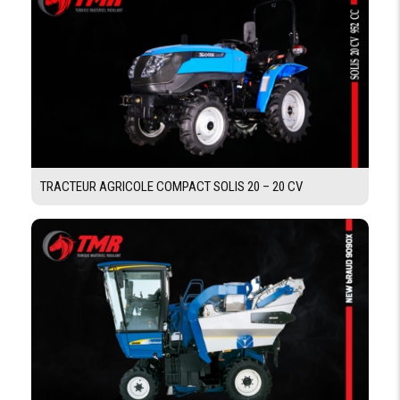
POSTE DE CONDUITE
SIÉGE
Standard
CONDUCTEUR
TABLEAU DE
Tableau instruments analogique
BORD
DIGITALE
PLATEFORME
Oui
TRACTEUR AGRICOLE COMPACT SOLIS 20 – 20 CV
FIXE
CAPACITÉ RÉSERVOIRS
CARBURANT
77 L
DIMENSIONS ET POIDS