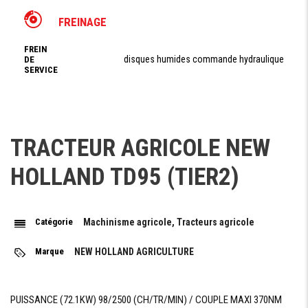
FREINAGE
FREIN
disques humides commande hydraulique
DE
SERVICE
FREIN
Mécanique
DE
PARKING
TRACTEUR AGRICOLE NEW
PRISE DE FORCE
HOLLAND TD95 (TIER2)
TYPE PRISE
Indépendante
DE FORCE
Catégorie
Machinisme agricole, Tracteurs agricole
COMMANDE
Mécanique
PRISE DE
FORCE
Marque
NEW HOLLAND AGRICULTURE
RÉGIME
540/540 ECO /1000 (tr/min)
PRISE DE
FORCE
PUISSANCE (72.1KW) 98/2500 (CH/TR/MIN) / COUPLE MAXI 370NM