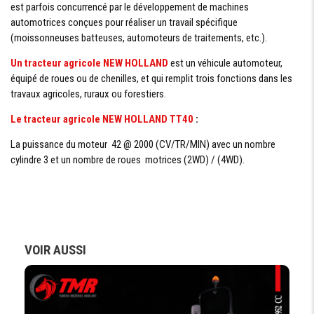
est parfois concurrencé par le développement de machines
automotrices conçues pour réaliser un travail spécifique
NOMBRE DE
1
DISTRIBUTEURS
(moissonneuses batteuses, automoteurs de traitements, etc.).
Un tracteur agricole
NEW HOLLAND
est un véhicule automoteur,
équipé de roues ou de chenilles, et qui remplit trois fonctions dans les
POSTE DE CONDUITE
travaux agricoles, ruraux ou forestiers.
SIÉGE
Le tracteur agricole NEW HOLLAND TT40
:
Standard
CONDUCTEUR
La puissance du moteur 42 @ 2000 (CV/TR/MIN) avec un nombre
TABLEAU DE
Tableau analogique
cylindre 3 et un nombre de roues motrices (2WD) / (4WD).
BORD
DIGITALE
CAPACITÉ RÉSERVOIRS
VOIR AUSSI
CARBURANT
60L
SYSTÈME ELECTRIQUE