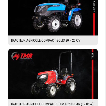
BATTERIE
75 Ah ou 88 Ah en option
DIMENSIONS ET POIDS
EMPATTEMENT
2WD /4WD 1910 mm
TRACTEUR AGRICOLE COMPACT SOLIS 20 – 20 CV
LARGEUR HORS
2WD /4WD 1700 mm
TOUT
HAUTEUR
2300 mm
HORS TOUT
LONGUEUR
2WD /4WD 3440 mm
HORS TOUT
POIDS SANS
2WD 1645kg / 4WD 1738kg
LESTAGE
TRACTEUR AGRICOLE COMPACTE TYM TS23 GEAR (17.8KW)