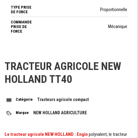
TYPE PRISE
Proportionnelle
DE FORCE
COMMANDE
Mécanique
PRISE DE
FORCE
RÉGIME
Standard 540 RPM
PRISE DE
FORCE
TRACTEUR AGRICOLE NEW
RELEVAGE / ATTELAGE
HOLLAND TT40
CAPACITÉ
1100 ou 1500 en option
DE LEVAGE
Catégorie
Tracteurs agricole compact
COMMANDE
Mécanique
RELAVAGE
ARRIÉRE
Marque
NEW HOLLAND AGRICULTURE
Le tracteur agricole NEW HOLLAND
:
Engin
polyvalent, le tracteur
SYSTÈME HYDRAULIQUE