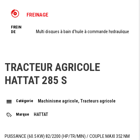
FREINAGE
FREIN
Multi disques à bain d'huile à commande hydraulique
DE
SERVICE
FREIN
Multi disques à bain d'huile à commande hydraulique
DE
PARKING
TRACTEUR AGRICOLE
HATTAT 285 S
PRISE DE FORCE
TYPE
PRISE
Indépendante
Catégorie
Machinisme agricole, Tracteurs agricole
DE
FORCE
Marque
HATTAT
RÉGIME
PRISE
(540) rpm 540/1981 / (540E) rpm 540E/1424
DE
FORCE
PUISSANCE (60.5 KW) 82/2200 (HP/TR/MIN) / COUPLE MAXI 352 NM