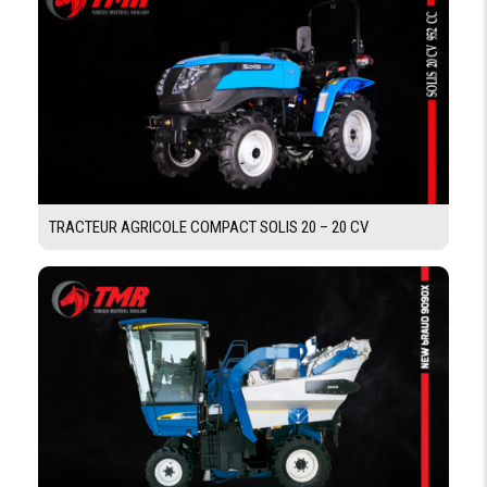
DIGITALE
DIMENSIONS ET POIDS
EMPATTEMENT
(2WD) / (4WD) 2286 mm
LONGUEUR
(2WD) / (4WD) 4155 mm
HORS TOUT
LARGEUR HORS
TRACTEUR AGRICOLE COMPACT SOLIS 20 – 20 CV
(2WD) / (4WD) 1940 mm
TOUT
HAUTEUR
(2WD) / (4WD) Rops 2580 mm / cab 2750 mm
HORS TOUT
GARDE AU SOL
(2WD) 375 / (4WD) 370 mm
POIDS SANS
(2WD) 3080 kg / (4WD) 3460 kg
LESTAGE