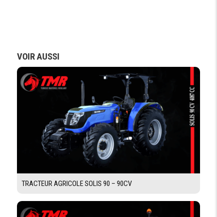
RELEVAGE / ATTELAGE
CAPACITÉ
4000 kg
DE LEVAGE
VOIR AUSSI
COMMANDE
Mécanique
RELAVAGE
ARRIÉRE
SYSTÈME HYDRAULIQUE
NOMBRE DE
4
DISTRIBUTEURS
POSTE DE CONDUITE
TRACTEUR AGRICOLE SOLIS 90 – 90CV
TABLEAU
Tableau à instrument Analogique
DE BORD