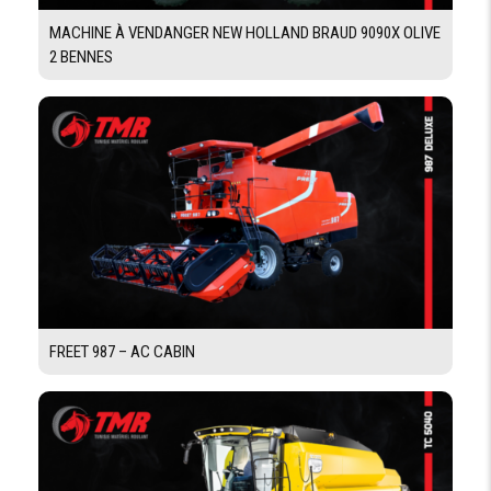
Demande De Devis
MACHINE À VENDANGER NEW HOLLAND BRAUD 9090X OLIVE
2 BENNES
Demande Financement
FREET 987 – AC CABIN