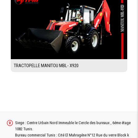
DIMENSIONS
LONGUEUR
5895 mm
DE
TRANSPORT
HAUTEUR
4290 mm
MAXIMAL
LARGUEUR
2320 Kg
MAXIMAL
TRACTOPELLE MANITOU MBL- X920
CAPACITÉ RÉSERVOIRS
CARBURANT
150 L
HUILE
Moteur 12.8 L
CIRCUIT
97 L
HYDRAULIQUE
Siege : Centre Urbain Nord Immeuble le Cercle des bureaux , 6éme étage
1082 Tunis.
CIRCUIT DE
16.5 L
Bureau commercial Tunis : Cité El Mahragéne N°12 Rue du verre Block k
REFROIDISEMENT