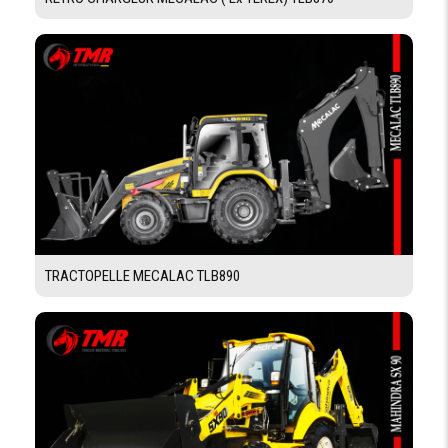
POMPES À
CENTRE FERMÉ À
DETECTION DE
CHARGE PILOTÉ
PAS SYSTÈME
"SYNCROSYSTEM"
DÉBIT
165 l/min
PRESSION MAX
250 bar
POIDS
TRACTOPELLE MECALAC TLB890
POIDS
EN
8433 kg
ORDRE
DE
MARCHE
CINEMATIQUE DE TRAVAIL