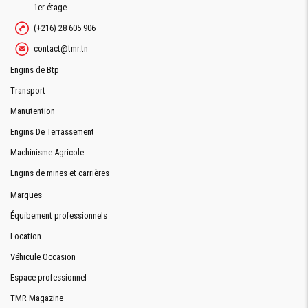
1er étage
(+216) 28 605 906
CABINE
contact@tmr.tn
Engins de Btp
TYPE
ROPS / FOPS
Transport
COLONNE
DE
Manutention
DIRECTION
RÉGLABLE
Engins De Terrassement
Machinisme Agricole
SIÈGE
REGLABLE
Engins de mines et carrières
COMMANDE
SERVOCOMMANDE DE TYPE PPC
Marques
CHARGEUR
Équibement professionnels
Location
Véhicule Occasion
Espace professionnel
Demande De Devis
TMR Magazine