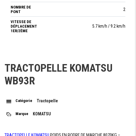
NOMBRE DE
2
PONT
VITESSE DE
5.7 km/h / 9.2 km/h
DÉPLACEMENT
1ER/2ÈME
VITESSE DE
DÉPLACEMENT
23km/h / 40 km/h
3ÈME / 4ÈME -
AV/AR
TRACTOPELLE KOMATSU
WB93R
ESSIEUX
SYSTÈME DE
Systéme à quatre roues motrices
TRACTION
Catégorie
Tractopelle
ESSIEUX AVANT
Robuste Avec oscillation 20°
Marque
KOMATSU
ESSIEUX ARRIÉRE
Rigide et Robuste pour travaux difficiles
BLOCAGE DE
DIFFÉRENTIEL 100%
TRACTOPELLE
KOMATSU
POIDS EN RODRE DE MARCHE 8070KG –
ÉLECTROHYDRAULIQUE