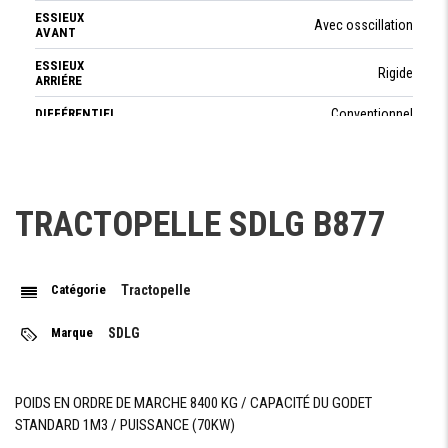
ESSIEUX
Avec osscillation
AVANT
ESSIEUX
Rigide
ARRIÉRE
DIFFÉRENTIEL
Conventionnel
FREINAGE
TRACTOPELLE SDLG B877
FREIN
Multi disques à bain d'huile
DE
SERVICE
Catégorie
Tractopelle
FREIN
Manuel et indépendant
DE
PARKING
Marque
SDLG
POIDS EN ORDRE DE MARCHE 8400 KG / CAPACITÉ DU GODET
PNEUMATIQUE
STANDARD 1M3 / PUISSANCE (70KW)
TYPE DE