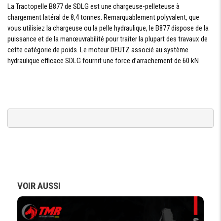
Pneus indusriels
PNEUMATIQUE
La Tractopelle B877 de SDLG est une chargeuse-pelleteuse à
chargement latéral de 8,4 tonnes. Remarquablement polyvalent, que
vous utilisiez la chargeuse ou la pelle hydraulique, le B877 dispose de la
puissance et de la manœuvrabilité pour traiter la plupart des travaux de
SYSTÈME HYDRAULIQUE
cette catégorie de poids. Le moteur DEUTZ associé au système
hydraulique efficace SDLG fournit une force d’arrachement de 60 kN
TYPE DU
Pompe à contrôle indépendant à 4 dérivations
SYSTÈME
HYDRAULIQUE
PRESSION
22 MPa
MAX
PERFORMANCES
POIDS EN ORDRE
8400 kg
DE MARCHE
VOIR AUSSI
CAPACITÉ DE LA
1.0m3
BENNE
CAPACITÉ
0.18m3
GODET