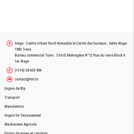
SIÉGE
Tournant et confortable
CONDUCTEUR
VISION
dégadée sur les 360°
PANORAMIQUE
COMMANDE
Commandes par levier mécanique
CHARGEUR
Siege : Centre Urbain Nord Immeuble le Cercle des bureaux , 6éme étage
1082 Tunis.
Bureau commercial Tunis : Cité El Mahragéne N°12 Rue du verre Block k
1er étage
(+216) 28 605 906
contact@tmr.tn
Demande De Devis
Engins de Btp
Transport
Demande Financement
Manutention
Engins De Terrassement
Machinisme Agricole
Engins de mines et carrières