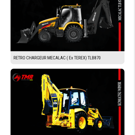
FORCE
60kN (6000 kg)
D'ARRACHEMENT
DU GODET PELLE
FORCE DE
50kN
CAVAGE
CHARGE UTILE
1800 kg
NOMINALE
RETRO CHARGEUR MECALAC ( Ex TEREX) TLB870
DIMENSIONS
EMPATTEMENT
2170 mm
LONGUEUR
5899 mm
LARGEUR
2273 mm
HAUTEUR
3650 mm
LARGEUR DE LA
2270 mm
BENNE