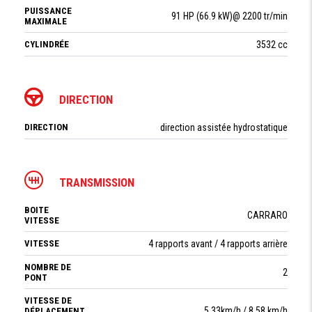
PUISSANCE
91 HP (66.9 kW)@ 2200 tr/min
MAXIMALE
CYLINDRÉE
3532 cc
DIRECTION
DIRECTION
direction assistée hydrostatique
TRANSMISSION
BOITE
CARRARO
VITESSE
VITESSE
4 rapports avant / 4 rapports arrière
NOMBRE DE
2
PONT
VITESSE DE
5.33km/h / 8.58 km/h
DÉPLACEMENT