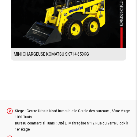
4350 mm
DE FOUILLE DU
GODET
PROFONDEUR
107 mm
D'ATTAQUE
CAPACITÉ RÉSERVOIRS
MINI CHARGEUSE KOMATSU SK714 650KG
CARBURANT
120 L
HUILE
Moteur 13.7 L
CIRCUIT
50 L
HYDRAULIQUE
CIRCUIT DE
17 L
REFROIDISEMENT
Siege : Centre Urbain Nord Immeuble le Cercle des bureaux , 6éme étage
1082 Tunis.
Bureau commercial Tunis : Cité El Mahragéne N°12 Rue du verre Block k
1er étage