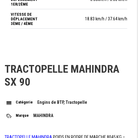
1ER/2ÈME
VITESSE DE
18.83 km/h / 37.64 km/h
DÉPLACEMENT
3ÈME / 4ÈME
ESSIEUX
SYSTÈME
Systéme à quatre roues motrices
DE
TRACTOPELLE MAHINDRA
TRACTION
SX 90
ESSIEUX
Robuste Avec osscillation 16°
AVANT
CARRARO
ESSIEUX
Catégorie
Engins de BTP, Tractopelle
Rigide et Robuste pour travaux difficiles
ARRIÉRE
CARRARO
Marque
MAHINDRA
FREINAGE
TRACTOPELLE
MAHINDRA
POIDS EN RODRE DE MARCHE 8045 KG –