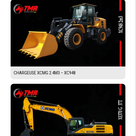
POIDS
POIDS EN
8045 kg
ORDRE DE
MARCHE
GODET DE
1.1m3
CHARGEMENT
DIMENSIONS
CHARGEUSE XCMG 2.4M3 – XC948
EMPATTEMENT
2175 mm
LONGUEUR
7215 mm
LARGEUR
2422 mm
HAUTEUR DE
2950 mm
LA CABINE
LARGEUR DE LA
2404 mm
BENNE