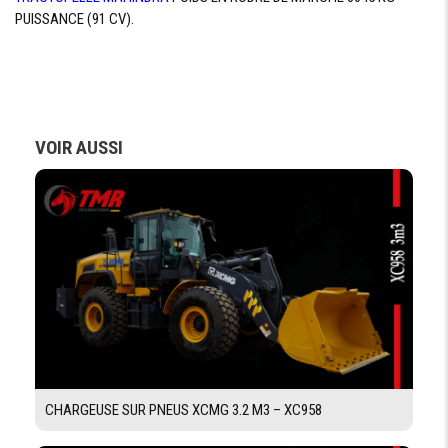
PUISSANCE (91 CV).
FREIN
multidisques à bains d’huile
DE
SERVICE
FREIN
Commande manuelle intégrée
DE
PARKING
VOIR AUSSI
PNEUMATIQUE
TYPE DE
Av 12.5/80-18 Ar 16.9-28
PNEUMATIQUE
SYSTÈME HYDRAULIQUE
DÉBIT
117 l/min
PRESSION
.225 bar
CHARGEUSE SUR PNEUS XCMG 3.2 M3 – XC958
MAX