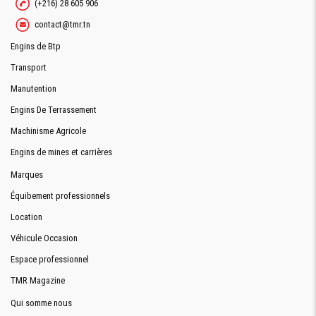
Demande De Devis
(+216) 28 605 906
contact@tmr.tn
Engins de Btp
Demande Financement
Transport
Manutention
Engins De Terrassement
Machinisme Agricole
Engins de mines et carrières
Marques
Équibement professionnels
Location
Véhicule Occasion
Espace professionnel
TMR Magazine
Qui somme nous