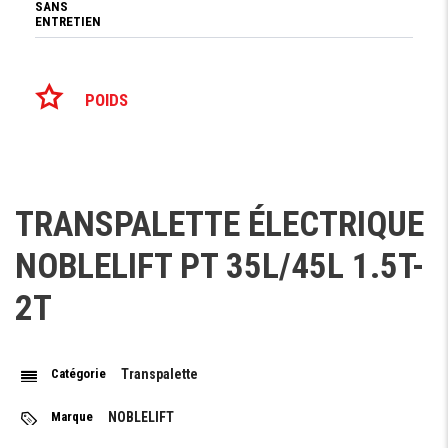
SANS
ENTRETIEN
POIDS
POIDS
444 kg - 533 kg
TRANSPALETTE ÉLECTRIQUE
NOBLELIFT PT 35L/45L 1.5T-
Demande De Devis
2T
Demande Financement
Catégorie
Transpalette
Marque
NOBLELIFT