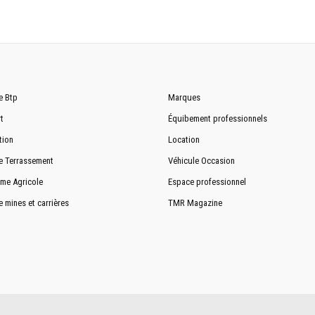
e Btp
Marques
t
Équibement professionnels
tion
Location
e Terrassement
Véhicule Occasion
me Agricole
Espace professionnel
e mines et carrières
TMR Magazine