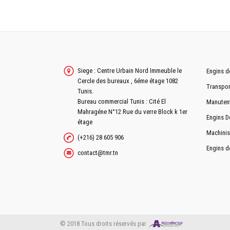
Siege : Centre Urbain Nord Immeuble le
Engins d
Cercle des bureaux , 6éme étage 1082
Transpor
Tunis.
Bureau commercial Tunis : Cité El
Manuten
Mahragéne N°12 Rue du verre Block k 1er
Engins D
étage
Machinis
(+216) 28 605 906
Engins d
contact@tmr.tn
© 2018 Tous droits réservés par