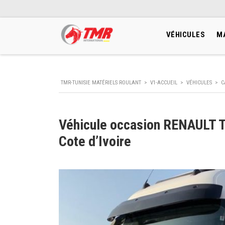
VÉHICULES
M
TMR-TUNISIE MATÉRIELS ROULANT
>
V1-ACCUEIL
>
VÉHICULES
>
C
Véhicule occasion RENAUL
Cote d’Ivoire