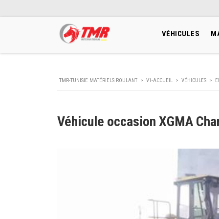
VÉHICULES
M
TMR-TUNISIE MATÉRIELS ROULANT
>
V1-ACCUEIL
>
VÉHICULES
>
E
Véhicule occasion XGMA Char