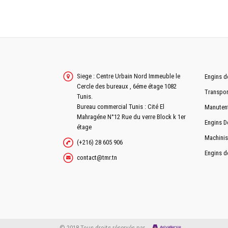
Siege : Centre Urbain Nord Immeuble le
Engins d
Cercle des bureaux , 6éme étage 1082
Transpor
Tunis.
Bureau commercial Tunis : Cité El
Manuten
Mahragéne N°12 Rue du verre Block k 1er
Engins D
étage
Machinis
(+216) 28 605 906
Engins d
contact@tmr.tn
© 2018 Tous droits réservés par