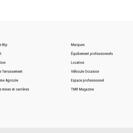
e Btp
Marques
t
Équibement professionnels
tion
Location
e Terrassement
Véhicule Occasion
me Agricole
Espace professionnel
e mines et carrières
TMR Magazine