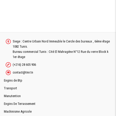
Siege : Centre Urbain Nord Immeuble le Cercle des bureaux , 6éme étage
1082 Tunis.
Bureau commercial Tunis : Cité El Mahragéne N°12 Rue du verre Block k
1er étage
(+216) 28 605 906
contact@tmr.tn
Engins de Btp
Transport
Manutention
Engins De Terrassement
Machinisme Agricole