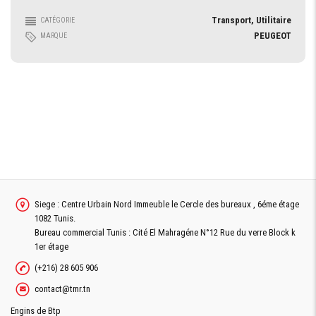
Transport, Utilitaire
CATÉGORIE
PEUGEOT
MARQUE
Siege : Centre Urbain Nord Immeuble le Cercle des bureaux , 6éme étage
1082 Tunis.
Bureau commercial Tunis : Cité El Mahragéne N°12 Rue du verre Block k
1er étage
(+216) 28 605 906
contact@tmr.tn
Engins de Btp