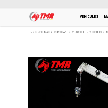
VÉHICULES
M
TMR-TUNISIE MATÉRIELS ROULANT
>
V1-ACCUEIL
>
VÉHICULES
>
M