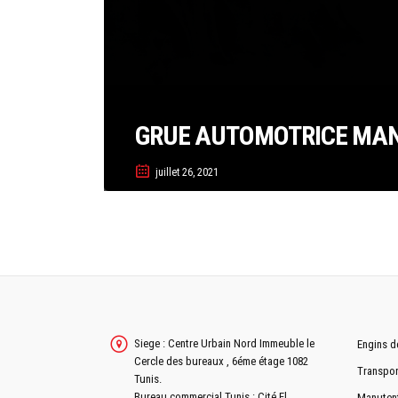
GRUE AUTOMOTRICE MANO
juillet 26, 2021
Siege : Centre Urbain Nord Immeuble le
Engins d
Cercle des bureaux , 6éme étage 1082
Transpor
Tunis.
Bureau commercial Tunis : Cité El
Manuten