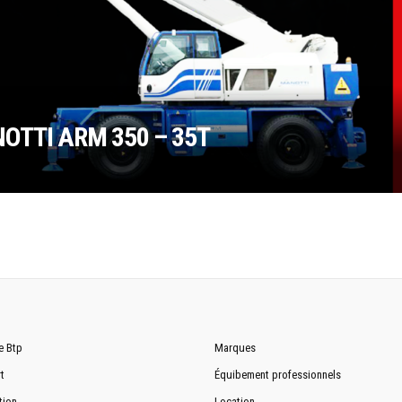
TTI ARM 350 – 35T
e Btp
Marques
t
Équibement professionnels
tion
Location