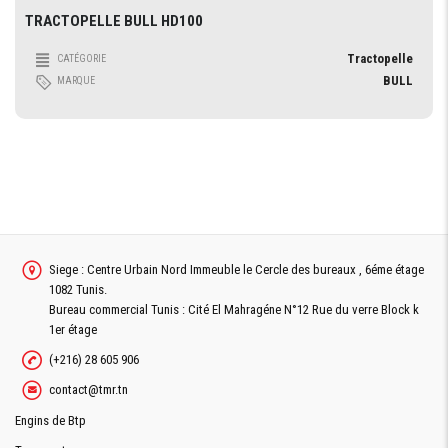
TRACTOPELLE BULL HD100
Tractopelle
CATÉGORIE
BULL
MARQUE
Siege : Centre Urbain Nord Immeuble le Cercle des bureaux , 6éme étage
1082 Tunis.
Bureau commercial Tunis : Cité El Mahragéne N°12 Rue du verre Block k
1er étage
(+216) 28 605 906
contact@tmr.tn
Engins de Btp