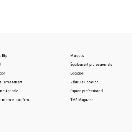
e Btp
Marques
t
Équibement professionnels
tion
Location
e Terrassement
Véhicule Occasion
me Agricole
Espace professionnel
e mines et carrières
TMR Magazine