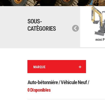
SOUS-
CATÈGORIES
ue automotrice
Pelles
mini P
MARQUE
Auto-bétonniére / Véhicule Neuf /
0
Disponibles