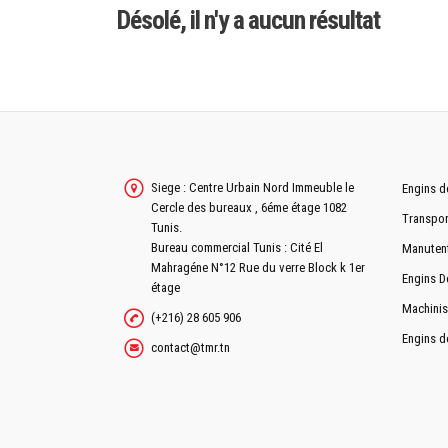
Désolé, il n'y a aucun résultat
Siege : Centre Urbain Nord Immeuble le
Engins d
Cercle des bureaux , 6éme étage 1082
Transpor
Tunis.
Bureau commercial Tunis : Cité El
Manuten
Mahragéne N°12 Rue du verre Block k 1er
Engins D
étage
Machinis
(+216) 28 605 906
Engins d
contact@tmr.tn