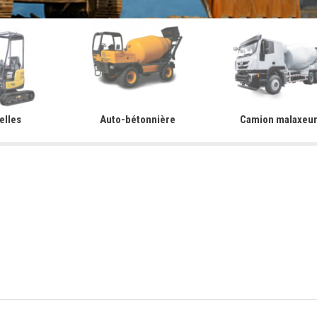
elles
Auto-bétonnière
Camion malaxeu