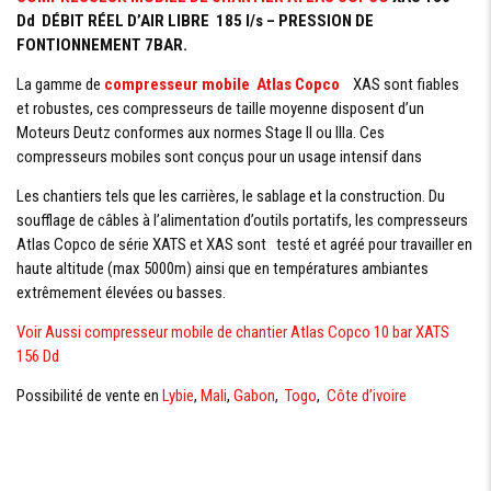
Dd DÉBIT RÉEL D’AIR LIBRE 185 l/s – PRESSION DE
FONTIONNEMENT 7BAR.
La gamme de
compresseur mobile Atlas Copco
XAS sont fiables
et robustes, ces compresseurs de taille moyenne disposent d’un
Moteurs Deutz conformes aux normes Stage II ou IIIa. Ces
compresseurs mobiles sont conçus pour un usage intensif dans
Les chantiers tels que les carrières, le sablage et la construction. Du
soufflage de câbles à l’alimentation d’outils portatifs, les compresseurs
Atlas Copco de série XATS et XAS sont testé et agréé pour travailler en
haute altitude (max 5000m) ainsi que en températures ambiantes
extrêmement élevées ou basses.
Voir Aussi compresseur mobile de chantier Atlas Copco 10 bar XATS
156 Dd
Possibilité de vente en
Lybie
,
Mali
,
Gabon
,
Togo
,
Côte d’ivoire