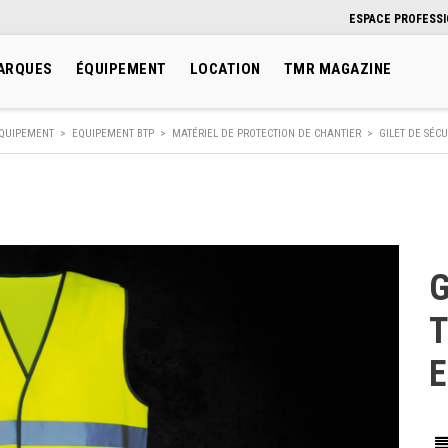
ESPACE PROFESS
ARQUES
ÉQUIPEMENT
LOCATION
TMR MAGAZINE
QUIPEMENT
>
EQUIPEMENT BTP
>
MATÉRIEL DE PROTECTION DE CHANTIER
>
GILET DE SÉCU
G
T
E