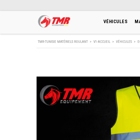
VÉHICULES
M
TMR-TUNISIE MATÉRIELS ROULANT
>
V1-ACCUEIL
>
VÉHICULES
>
E