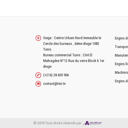
Siege : Centre Urbain Nord Immeuble le
Engins d
Cercle des bureaux , 6éme étage 1082
Transpor
Tunis.
Bureau commercial Tunis : Cité El
Manuten
Mahragéne N°12 Rue du verre Block k 1er
Engins D
étage
Machinis
(+216) 28 605 906
Engins d
contact@tmr.tn
© 2018 Tous droits réservés par