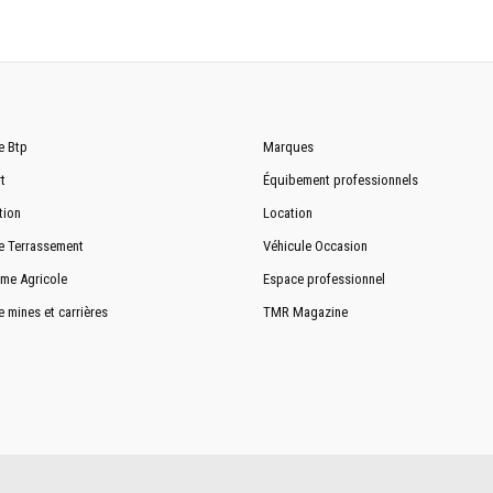
e Btp
Marques
t
Équibement professionnels
tion
Location
e Terrassement
Véhicule Occasion
me Agricole
Espace professionnel
e mines et carrières
TMR Magazine