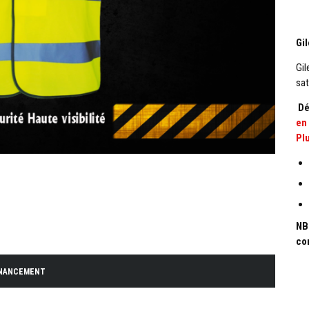
Gi
Gil
sat
Dé
en
Pl
NB
co
INANCEMENT